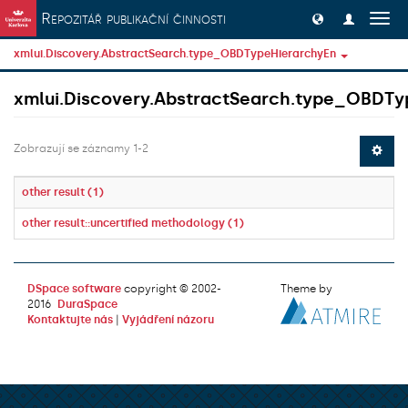
Přeskočit na obsah
Repozitář publikační činnosti
Přep
navig
xmlui.Discovery.AbstractSearch.type_OBDTypeHierarchyEn
xmlui.Discovery.AbstractSearch.type_OBDTy
Zobrazují se záznamy 1-2
other result (1)
other result::uncertified methodology (1)
DSpace software
copyright © 2002-
Theme by
2016
DuraSpace
Kontaktujte nás
|
Vyjádření názoru