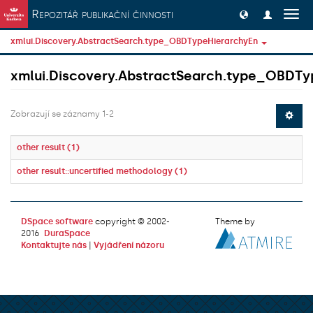
Přeskočit na obsah
Repozitář publikační činnosti
Přep
navig
xmlui.Discovery.AbstractSearch.type_OBDTypeHierarchyEn
xmlui.Discovery.AbstractSearch.type_OBDTy
Zobrazují se záznamy 1-2
other result (1)
other result::uncertified methodology (1)
DSpace software
copyright © 2002-
Theme by
2016
DuraSpace
Kontaktujte nás
|
Vyjádření názoru