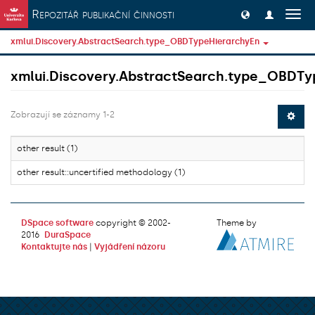
Přeskočit na obsah
Repozitář publikační činnosti
Přep
navig
xmlui.Discovery.AbstractSearch.type_OBDTypeHierarchyEn
xmlui.Discovery.AbstractSearch.type_OBDTy
Zobrazují se záznamy 1-2
other result (1)
other result::uncertified methodology (1)
DSpace software
copyright © 2002-
Theme by
2016
DuraSpace
Kontaktujte nás
|
Vyjádření názoru