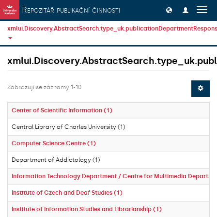
Přeskočit na obsah
Repozitář publikační činnosti
Přep
navig
xmlui.Discovery.AbstractSearch.type_uk.publicationDepartmentResponsi
xmlui.Discovery.AbstractSearch.type_uk.publ
Zobrazují se záznamy 1-10
Center of Scientific Information (1)
Central Library of Charles University (1)
Computer Science Centre (1)
Department of Addictology (1)
Information Technology Department / Centre for Multimedia Departme
Institute of Czech and Deaf Studies (1)
Institute of Information Studies and Librarianship (1)