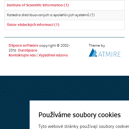
Institute of Scientific Information (1)
Katedra distribuovaných a spolehlivých systémů (1)
Ústav vědeckých informací (1)
DSpace software
copyright © 2002-
Theme by
2016
DuraSpace
Kontaktujte nás
|
Vyjádření názoru
Používáme soubory cookies
Tyto webové stránky používají soubory cookie