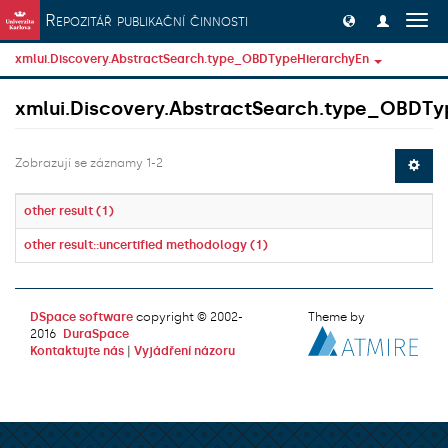
Přeskočit na obsah
Repozitář publikační činnosti
Přep
navig
xmlui.Discovery.AbstractSearch.type_OBDTypeHierarchyEn
xmlui.Discovery.AbstractSearch.type_OBDTy
Zobrazují se záznamy 1-2
other result (1)
other result::uncertified methodology (1)
DSpace software
copyright © 2002-
Theme by
2016
DuraSpace
Kontaktujte nás
|
Vyjádření názoru