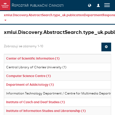
Přeskočit na obsah
Repozitář publikační činnosti
Přep
navig
xmlui.Discovery.AbstractSearch.type_uk.publicationDepartmentResponsi
xmlui.Discovery.AbstractSearch.type_uk.publ
Zobrazují se záznamy 1-10
Center of Scientific Information (1)
Central Library of Charles University (1)
Computer Science Centre (1)
Department of Addictology (1)
Information Technology Department / Centre for Multimedia Departmen
Institute of Czech and Deaf Studies (1)
Institute of Information Studies and Librarianship (1)