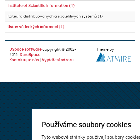
Institute of Scientific Information (1)
Katedra distribuovaných a spolehlivých systémů (1)
Ústav vědeckých informací (1)
DSpace software
copyright © 2002-
Theme by
2016
DuraSpace
Kontaktujte nás
|
Vyjádření názoru
Používáme soubory cookies
Tyto webové stránky používají soubory cookie