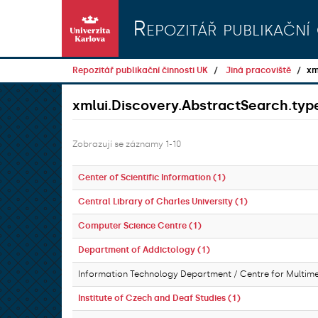
Přeskočit na obsah
Repozitář publikační 
Repozitář publikační činnosti UK
Jiná pracoviště
xm
xmlui.Discovery.AbstractSearch.typ
Zobrazují se záznamy 1-10
Center of Scientific Information (1)
Central Library of Charles University (1)
Computer Science Centre (1)
Department of Addictology (1)
Information Technology Department / Centre for Multim
Institute of Czech and Deaf Studies (1)