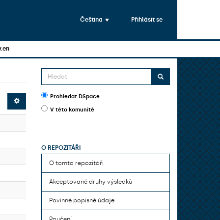
Čeština
Přihlásit se
y.en
Prohledat DSpace
V této komunitě
O REPOZITÁŘI
O tomto repozitáři
Akceptované druhy výsledků
Povinné popisné údaje
Poučení