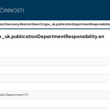
činnosti
lui.Discovery.AbstractSearch.type_uk.publicationDepartmentResponsibilit
e_uk.publicationDepartmentResponsibility.en
edia Department (1)