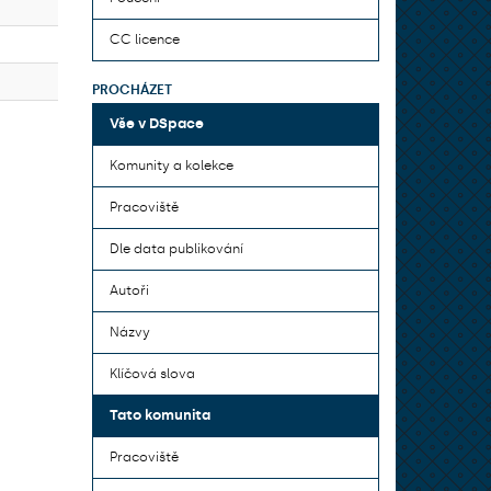
CC licence
PROCHÁZET
Vše v DSpace
Komunity a kolekce
Pracoviště
Dle data publikování
Autoři
Názvy
Klíčová slova
Tato komunita
Pracoviště