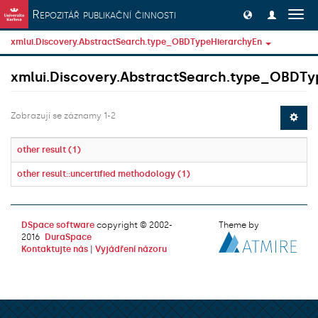
Přeskočit na obsah
Repozitář publikační činnosti
Přep
navig
xmlui.Discovery.AbstractSearch.type_OBDTypeHierarchyEn
xmlui.Discovery.AbstractSearch.type_OBDTy
Zobrazují se záznamy 1-2
other result (1)
other result::uncertified methodology (1)
DSpace software
copyright © 2002-
Theme by
2016
DuraSpace
Kontaktujte nás
|
Vyjádření názoru