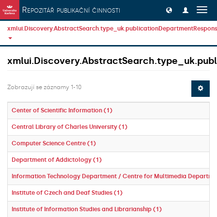
Přeskočit na obsah
Repozitář publikační činnosti
Přep
navig
xmlui.Discovery.AbstractSearch.type_uk.publicationDepartmentResponsi
xmlui.Discovery.AbstractSearch.type_uk.publ
Zobrazují se záznamy 1-10
Center of Scientific Information (1)
Central Library of Charles University (1)
Computer Science Centre (1)
Department of Addictology (1)
Information Technology Department / Centre for Multimedia Departme
Institute of Czech and Deaf Studies (1)
Institute of Information Studies and Librarianship (1)