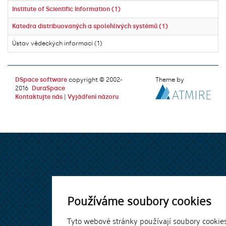
Institute of Scientific Information (1)
Katedra distribuovaných a spolehlivých systémů (1)
Ústav vědeckých informací (1)
DSpace software
copyright © 2002-
Theme by
2016
DuraSpace
Kontaktujte nás
|
Vyjádření názoru
Používáme soubory cookies
Tyto webové stránky používají soubory cookie