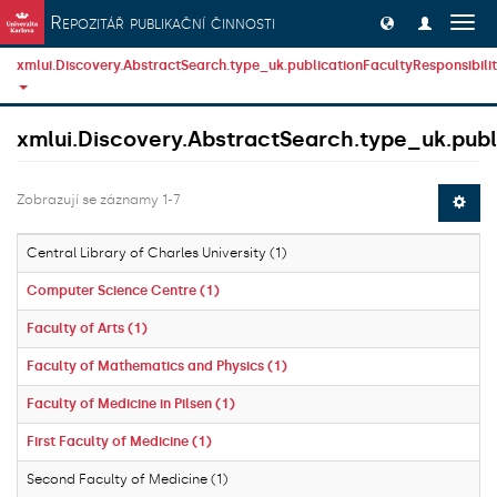
Přeskočit na obsah
Repozitář publikační činnosti
Přep
navig
xmlui.Discovery.AbstractSearch.type_uk.publicationFacultyResponsibili
xmlui.Discovery.AbstractSearch.type_uk.publi
Zobrazují se záznamy 1-7
Central Library of Charles University (1)
Computer Science Centre (1)
Faculty of Arts (1)
Faculty of Mathematics and Physics (1)
Faculty of Medicine in Pilsen (1)
First Faculty of Medicine (1)
Second Faculty of Medicine (1)