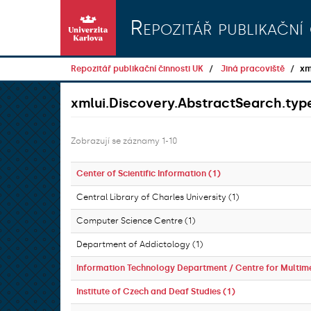
Přeskočit na obsah
Repozitář publikační 
Repozitář publikační činnosti UK
Jiná pracoviště
xm
xmlui.Discovery.AbstractSearch.typ
Zobrazují se záznamy 1-10
Center of Scientific Information (1)
Central Library of Charles University (1)
Computer Science Centre (1)
Department of Addictology (1)
Information Technology Department / Centre for Multim
Institute of Czech and Deaf Studies (1)