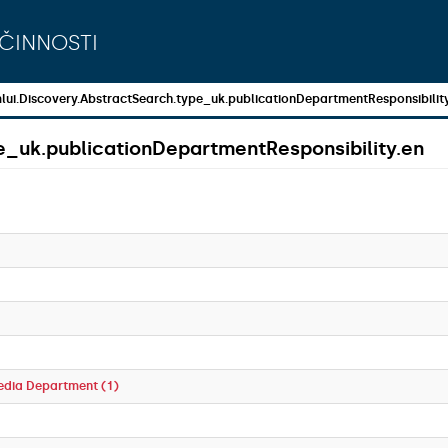
činnosti
lui.Discovery.AbstractSearch.type_uk.publicationDepartmentResponsibilit
e_uk.publicationDepartmentResponsibility.en
edia Department (1)