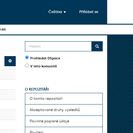
Čeština
Přihlásit se
y.en
Prohledat DSpace
V této komunitě
O REPOZITÁŘI
O tomto repozitáři
Akceptované druhy výsledků
Povinné popisné údaje
Poučení