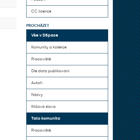
CC licence
PROCHÁZET
Vše v DSpace
Komunity a kolekce
Pracoviště
Dle data publikování
Autoři
Názvy
Klíčová slova
Tato komunita
Pracoviště