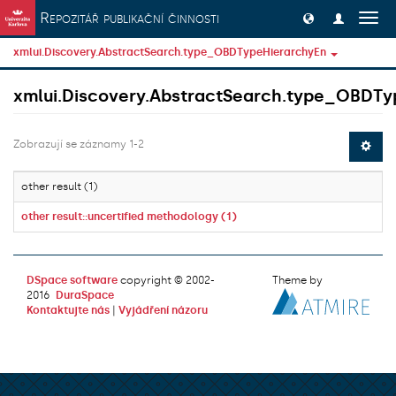
Přeskočit na obsah
Repozitář publikační činnosti
Přep
navig
xmlui.Discovery.AbstractSearch.type_OBDTypeHierarchyEn
xmlui.Discovery.AbstractSearch.type_OBDTy
Zobrazují se záznamy 1-2
other result (1)
other result::uncertified methodology (1)
DSpace software
copyright © 2002-
Theme by
2016
DuraSpace
Kontaktujte nás
|
Vyjádření názoru