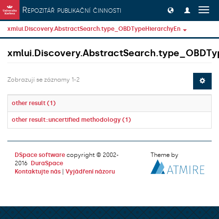
Přeskočit na obsah
Repozitář publikační činnosti
Přep
navig
xmlui.Discovery.AbstractSearch.type_OBDTypeHierarchyEn
xmlui.Discovery.AbstractSearch.type_OBDTy
Zobrazují se záznamy 1-2
other result (1)
other result::uncertified methodology (1)
DSpace software
copyright © 2002-
Theme by
2016
DuraSpace
Kontaktujte nás
|
Vyjádření názoru