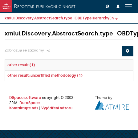
Přeskočit na obsah
Repozitář publikační činnosti
Přep
navig
xmlui.Discovery.AbstractSearch.type_OBDTypeHierarchyEn
xmlui.Discovery.AbstractSearch.type_OBDTy
Zobrazují se záznamy 1-2
other result (1)
other result::uncertified methodology (1)
DSpace software
copyright © 2002-
Theme by
2016
DuraSpace
Kontaktujte nás
|
Vyjádření názoru