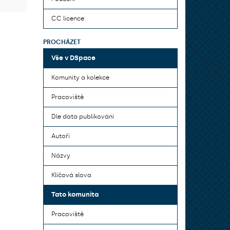
CC licence
PROCHÁZET
Vše v DSpace
Komunity a kolekce
Pracoviště
Dle data publikování
Autoři
Názvy
Klíčová slova
Tato komunita
Pracoviště