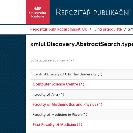
Přeskočit na obsah
Repozitář publikační 
Repozitář publikační činnosti UK
Jiná pracoviště
xm
xmlui.Discovery.AbstractSearch.type
Zobrazují se záznamy 1-7
Central Library of Charles University (1)
Computer Science Centre (1)
Faculty of Arts (1)
Faculty of Mathematics and Physics (1)
Faculty of Medicine in Pilsen (1)
First Faculty of Medicine (1)