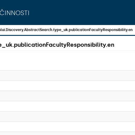
činnosti
lui.Discovery.AbstractSearch.type_uk.publicationFacultyResponsibility.en
_uk.publicationFacultyResponsibility.en