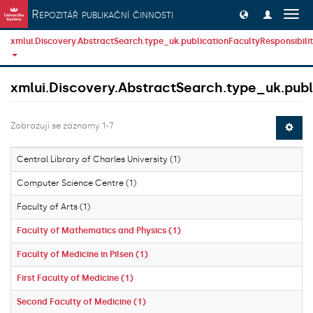
Přeskočit na obsah
Repozitář publikační činnosti
Přep
navig
xmlui.Discovery.AbstractSearch.type_uk.publicationFacultyResponsibili
xmlui.Discovery.AbstractSearch.type_uk.publi
Zobrazují se záznamy 1-7
Central Library of Charles University (1)
Computer Science Centre (1)
Faculty of Arts (1)
Faculty of Mathematics and Physics (1)
Faculty of Medicine in Pilsen (1)
First Faculty of Medicine (1)
Second Faculty of Medicine (1)