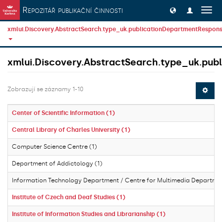
Přeskočit na obsah
Repozitář publikační činnosti
Přep
navig
xmlui.Discovery.AbstractSearch.type_uk.publicationDepartmentResponsi
xmlui.Discovery.AbstractSearch.type_uk.publ
Zobrazují se záznamy 1-10
Center of Scientific Information (1)
Central Library of Charles University (1)
Computer Science Centre (1)
Department of Addictology (1)
Information Technology Department / Centre for Multimedia Departmen
Institute of Czech and Deaf Studies (1)
Institute of Information Studies and Librarianship (1)