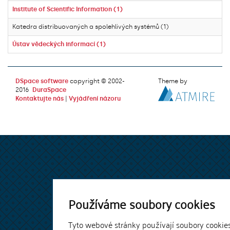
Institute of Scientific Information (1)
Katedra distribuovaných a spolehlivých systémů (1)
Ústav vědeckých informací (1)
DSpace software
copyright © 2002-
Theme by
2016
DuraSpace
Kontaktujte nás
|
Vyjádření názoru
Používáme soubory cookies
Tyto webové stránky používají soubory cookie