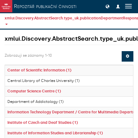
Přeskočit na obsah
Repozitář publikační činnosti
Přep
navig
xmlui.Discovery.AbstractSearch.type_uk.publicationDepartmentResponsi
xmlui.Discovery.AbstractSearch.type_uk.publ
Zobrazují se záznamy 1-10
Center of Scientific Information (1)
Central Library of Charles University (1)
Computer Science Centre (1)
Department of Addictology (1)
Information Technology Department / Centre for Multimedia Departme
Institute of Czech and Deaf Studies (1)
Institute of Information Studies and Librarianship (1)