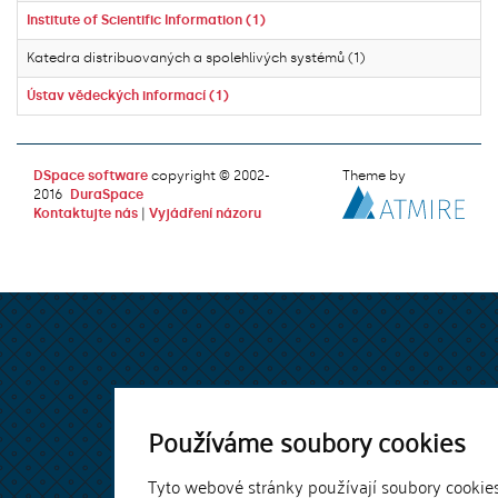
Institute of Scientific Information (1)
Katedra distribuovaných a spolehlivých systémů (1)
Ústav vědeckých informací (1)
DSpace software
copyright © 2002-
Theme by
2016
DuraSpace
Kontaktujte nás
|
Vyjádření názoru
Používáme soubory cookies
Tyto webové stránky používají soubory cookie