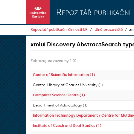
Přeskočit na obsah
Repozitář publikační 
Repozitář publikační činnosti UK
Jiná pracoviště
xm
xmlui.Discovery.AbstractSearch.typ
Zobrazují se záznamy 1-10
Center of Scientific Information (1)
Central Library of Charles University (1)
Computer Science Centre (1)
Department of Addictology (1)
Information Technology Department / Centre for Multim
Institute of Czech and Deaf Studies (1)