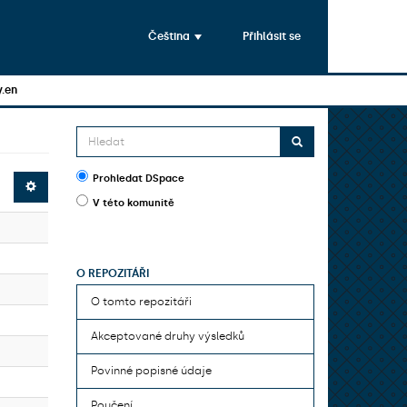
Čeština
Přihlásit se
y.en
Prohledat DSpace
V této komunitě
O REPOZITÁŘI
O tomto repozitáři
Akceptované druhy výsledků
Povinné popisné údaje
Poučení