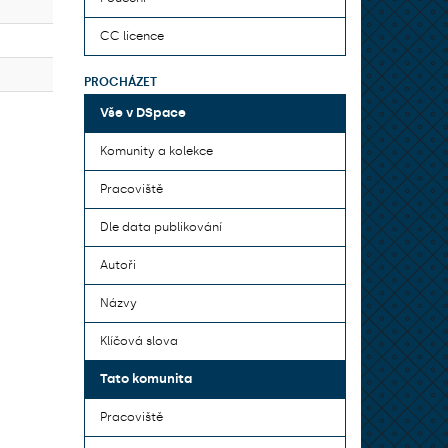
CC licence
PROCHÁZET
Vše v DSpace
Komunity a kolekce
Pracoviště
Dle data publikování
Autoři
Názvy
Klíčová slova
Tato komunita
Pracoviště