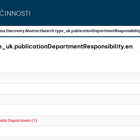
činnosti
lui.Discovery.AbstractSearch.type_uk.publicationDepartmentResponsibilit
e_uk.publicationDepartmentResponsibility.en
edia Department (1)