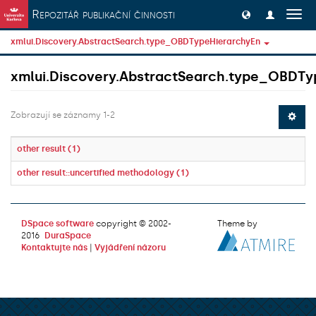
Přeskočit na obsah
Repozitář publikační činnosti
Přep
navig
xmlui.Discovery.AbstractSearch.type_OBDTypeHierarchyEn
xmlui.Discovery.AbstractSearch.type_OBDTy
Zobrazují se záznamy 1-2
other result (1)
other result::uncertified methodology (1)
DSpace software
copyright © 2002-
Theme by
2016
DuraSpace
Kontaktujte nás
|
Vyjádření názoru