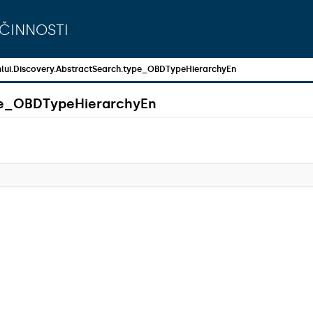
činnosti
lui.Discovery.AbstractSearch.type_OBDTypeHierarchyEn
ype_OBDTypeHierarchyEn