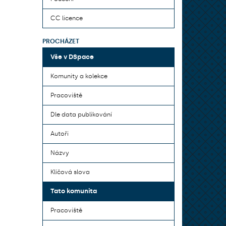
CC licence
PROCHÁZET
Vše v DSpace
Komunity a kolekce
Pracoviště
Dle data publikování
Autoři
Názvy
Klíčová slova
Tato komunita
Pracoviště