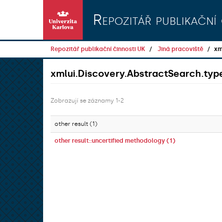
Přeskočit na obsah
Repozitář publikační 
Repozitář publikační činnosti UK
Jiná pracoviště
xm
xmlui.Discovery.AbstractSearch.t
Zobrazují se záznamy 1-2
other result (1)
other result::uncertified methodology (1)