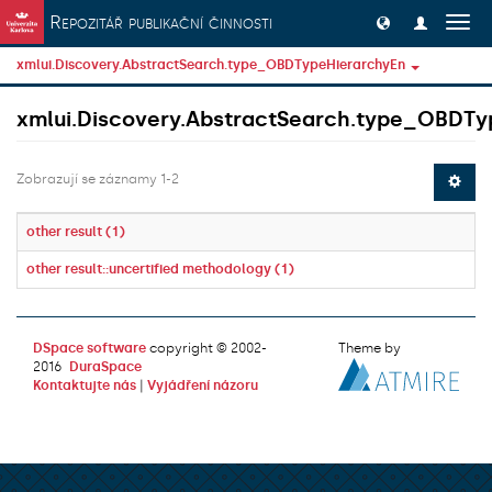
Přeskočit na obsah
Repozitář publikační činnosti
Přep
navig
xmlui.Discovery.AbstractSearch.type_OBDTypeHierarchyEn
xmlui.Discovery.AbstractSearch.type_OBDTy
Zobrazují se záznamy 1-2
other result (1)
other result::uncertified methodology (1)
DSpace software
copyright © 2002-
Theme by
2016
DuraSpace
Kontaktujte nás
|
Vyjádření názoru