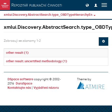
Přeskočit na obsah
Repozitář publikační činnosti
Přep
navig
xmlui.Discovery.AbstractSearch.type_OBDTypeHierarchyEn
xmlui.Discovery.AbstractSearch.type_OBDTy
Zobrazují se záznamy 1-2
other result (1)
other result::uncertified methodology (1)
DSpace software
copyright © 2002-
Theme by
2016
DuraSpace
Kontaktujte nás
|
Vyjádření názoru