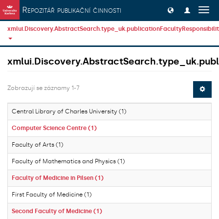
Přeskočit na obsah
Repozitář publikační činnosti
Přep
navig
xmlui.Discovery.AbstractSearch.type_uk.publicationFacultyResponsibili
xmlui.Discovery.AbstractSearch.type_uk.publi
Zobrazují se záznamy 1-7
Central Library of Charles University (1)
Computer Science Centre (1)
Faculty of Arts (1)
Faculty of Mathematics and Physics (1)
Faculty of Medicine in Pilsen (1)
First Faculty of Medicine (1)
Second Faculty of Medicine (1)