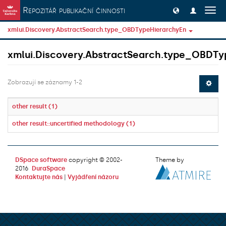
Přeskočit na obsah
Repozitář publikační činnosti
Přep
navig
xmlui.Discovery.AbstractSearch.type_OBDTypeHierarchyEn
xmlui.Discovery.AbstractSearch.type_OBDTy
Zobrazují se záznamy 1-2
other result (1)
other result::uncertified methodology (1)
DSpace software
copyright © 2002-
Theme by
2016
DuraSpace
Kontaktujte nás
|
Vyjádření názoru