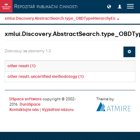
Přeskočit na obsah
Repozitář publikační činnosti
Přep
navig
xmlui.Discovery.AbstractSearch.type_OBDTypeHierarchyEn
xmlui.Discovery.AbstractSearch.type_OBDTy
Zobrazují se záznamy 1-2
other result (1)
other result::uncertified methodology (1)
DSpace software
copyright © 2002-
Theme by
2016
DuraSpace
Kontaktujte nás
|
Vyjádření názoru