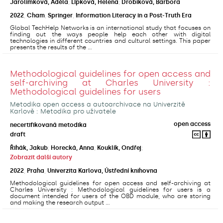
Jarolímková, Adéla
;
Lipková, Helena
;
Drobíková, Barbora
2022
,
Cham
,
Springer
,
Information Literacy in a Post-Truth Era
Global TechHelp Networks is an international study that focuses on
finding out the ways people help each other with digital
technologies in different countries and cultural settings. This paper
presents the results of the ...
Methodological guidelines for open access and
self-archiving at Charles University :
Methodological guidelines for users
Metodika open access a autoarchivace na Univerzitě
Karlově : Metodika pro uživatele
open access
necertifikovaná metodika
draft
Řihák, Jakub
;
Horecká, Anna
;
Kouklík, Ondřej
;
Zobrazit další autory
2022
,
Praha
,
Univerzita Karlova, Ústřední knihovna
Methodological guidelines for open access and self-archiving at
Charles University : Methodological guidelines for users is a
document intended for users of the OBD module, who are storing
and making the research output ...