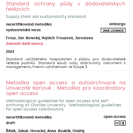
Standard ochrany půdy v dodavatelských
řetězcích
Supply chain soil sustainability standard
embargo
necertifikovaná metodika
vydavatelská verze
Frouz, Jan
;
Kotecký, Vojtěch
;
Frouzová, Jaroslava
;
Zobrazit další autory
2022
Standard udržitelného hospodaření s půdou pro dodavatelské
řetězce podniků. Standard slouží coby dobrovolný instrument k
managementu firemní udržitelnosti ve Scope 3.
Metodika open access a autoarchivace na
Univerzitě Karlově : Metodika pro koordinátory
open access
Methodological guidelines for open access and self-
archiving at Charles University : Methodological guidelines
for open access coordinators
open access
necertifikovaná metodika
draft
Řihák, Jakub
;
Horecká, Anna
;
Kouklík, Ondřej
;