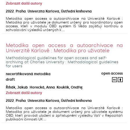
Zobrazit další autory
2022
,
Praha
,
Univerzita Karlova, Ústřední knihovna
Metodika open access a autoarchivace na Univerzitě Karlově :
Metodika pro uživatele je dokument určený pro koordinátory open
access, kteří v modulu OBD systém IS Věda zajišťují kontrolu a
schvalování výsledků určených k ...
Metodika open access a autoarchivace na
Univerzitě Karlově : Metodika pro uživatele
Methodological guidelines for open access and self-
archiving at Charles University : Methodological guidelines
for users
open access
necertifikovaná metodika
draft
Řihák, Jakub
;
Horecká, Anna
;
Kouklík, Ondřej
;
Zobrazit další autory
2022
,
Praha
,
Univerzita Karlova, Ústřední knihovna
Metodika open access a autoarchivace na Univerzitě Karlově :
Metodika pro uživatele je dokument určený pro uživatele systému
OBD, kteří provádí uložení a zpřístupnění výsledku VaV v Repozitáři
publikační činnosti UK ...