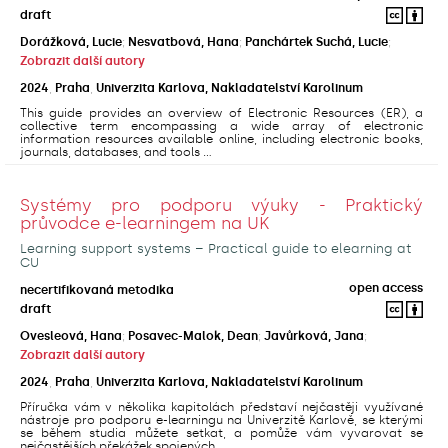
draft
Dorážková, Lucie
;
Nesvatbová, Hana
;
Panchártek Suchá, Lucie
;
Zobrazit další autory
2024
,
Praha
,
Univerzita Karlova, Nakladatelství Karolinum
This guide provides an overview of Electronic Resources (ER), a
collective term encompassing a wide array of electronic
information resources available online, including electronic books,
journals, databases, and tools ...
Systémy pro podporu výuky - Praktický
průvodce e-learningem na UK
Learning support systems – Practical guide to elearning at
CU
open access
necertifikovaná metodika
draft
Ovesleová, Hana
;
Posavec-Malok, Dean
;
Javůrková, Jana
;
Zobrazit další autory
2024
,
Praha
,
Univerzita Karlova, Nakladatelství Karolinum
Příručka vám v několika kapitolách představí nejčastěji využívané
nástroje pro podporu e-learningu na Univerzitě Karlově, se kterými
se během studia můžete setkat, a pomůže vám vyvarovat se
nejčastějších překážek spojených ...