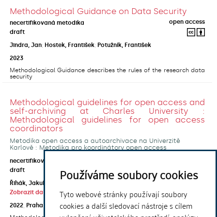
Methodological Guidance on Data Security
open access
necertifikovaná metodika
draft
Jindra, Jan
;
Hostek, František
;
Potužník, František
2023
Methodological Guidance describes the rules of the research data
security
Methodological guidelines for open access and
self-archiving at Charles University :
Methodological guidelines for open access
coordinators
Metodika open access a autoarchivace na Univerzitě
Karlově : Metodika pro koordinátory open access
open access
necertifikovaná metodika
Používáme soubory cookies
draft
Řihák, Jakub
;
Horecká, Anna
;
Kouklík, Ondřej
;
Tyto webové stránky používají soubory
Zobrazit další autory
cookies a další sledovací nástroje s cílem
2022
,
Praha
,
Univerzita Karlova, Ústřední knihovna