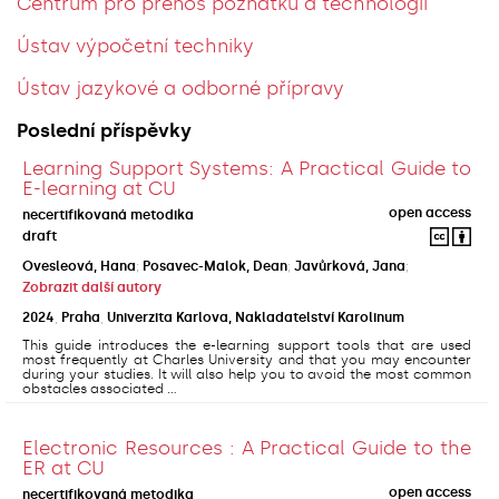
Centrum pro přenos poznatků a technologií
Ústav výpočetní techniky
Ústav jazykové a odborné přípravy
Poslední příspěvky
Learning Support Systems: A Practical Guide to
E-learning at CU
open access
necertifikovaná metodika
draft
Ovesleová, Hana
;
Posavec-Malok, Dean
;
Javůrková, Jana
;
Zobrazit další autory
2024
,
Praha
,
Univerzita Karlova, Nakladatelství Karolinum
This guide introduces the e-learning support tools that are used
most frequently at Charles University and that you may encounter
during your studies. It will also help you to avoid the most common
obstacles associated ...
Electronic Resources : A Practical Guide to the
ER at CU
open access
necertifikovaná metodika