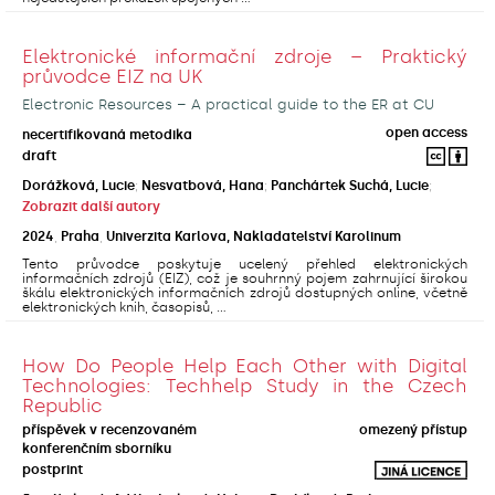
Elektronické informační zdroje – Praktický
průvodce EIZ na UK
Electronic Resources – A practical guide to the ER at CU
open access
necertifikovaná metodika
draft
Dorážková, Lucie
;
Nesvatbová, Hana
;
Panchártek Suchá, Lucie
;
Zobrazit další autory
2024
,
Praha
,
Univerzita Karlova, Nakladatelství Karolinum
Tento průvodce poskytuje ucelený přehled elektronických
informačních zdrojů (EIZ), což je souhrnný pojem zahrnující širokou
škálu elektronických informačních zdrojů dostupných online, včetně
elektronických knih, časopisů, ...
How Do People Help Each Other with Digital
Technologies: Techhelp Study in the Czech
Republic
příspěvek v recenzovaném
omezený přístup
konferenčním sborníku
postprint