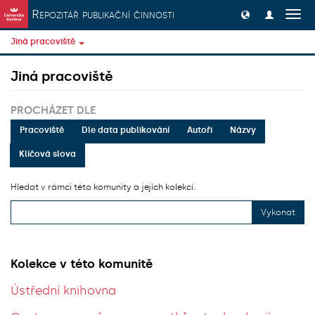
Přeskočit na obsah
Repozitář publikační činnosti
Přep
navig
Jiná pracoviště
Jiná pracoviště
PROCHÁZET DLE
Pracoviště
Dle data publikování
Autoři
Názvy
Klíčová slova
Hledat v rámci této komunity a jejích kolekcí.
Vykonat
Kolekce v této komunitě
Ústřední knihovna