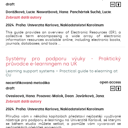
draft
Dorážková, Lucie
;
Nesvatbová, Hana
;
Panchártek Suchá, Lucie
;
Zobrazit další autory
2024
,
Praha
,
Univerzita Karlova, Nakladatelství Karolinum
This guide provides an overview of Electronic Resources (ER), a
collective term encompassing a wide array of electronic
information resources available online, including electronic books,
journals, databases, and tools ...
Systémy pro podporu výuky - Praktický
průvodce e-learningem na UK
Learning support systems – Practical guide to elearning at
CU
open access
necertifikovaná metodika
draft
Ovesleová, Hana
;
Posavec-Malok, Dean
;
Javůrková, Jana
;
Zobrazit další autory
2024
,
Praha
,
Univerzita Karlova, Nakladatelství Karolinum
Příručka vám v několika kapitolách představí nejčastěji využívané
nástroje pro podporu e-learningu na Univerzitě Karlově, se kterými
se během studia můžete setkat, a pomůže vám vyvarovat se
nejčastějších překážek spojených ...