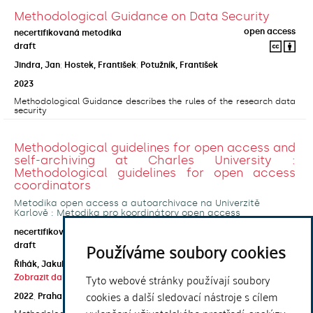
Methodological Guidance on Data Security
open access
necertifikovaná metodika
draft
Jindra, Jan
;
Hostek, František
;
Potužník, František
2023
Methodological Guidance describes the rules of the research data
security
Methodological guidelines for open access and
self-archiving at Charles University :
Methodological guidelines for open access
coordinators
Metodika open access a autoarchivace na Univerzitě
Karlově : Metodika pro koordinátory open access
open access
necertifikovaná metodika
Používáme soubory cookies
draft
Řihák, Jakub
;
Horecká, Anna
;
Kouklík, Ondřej
;
Tyto webové stránky používají soubory
Zobrazit další autory
cookies a další sledovací nástroje s cílem
2022
,
Praha
,
Univerzita Karlova, Ústřední knihovna