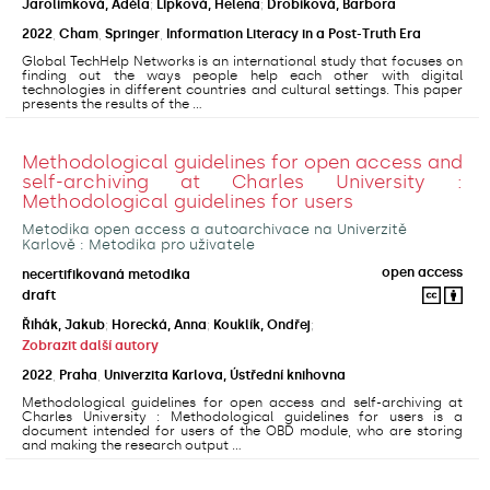
Jarolímková, Adéla
;
Lipková, Helena
;
Drobíková, Barbora
2022
,
Cham
,
Springer
,
Information Literacy in a Post-Truth Era
Global TechHelp Networks is an international study that focuses on
finding out the ways people help each other with digital
technologies in different countries and cultural settings. This paper
presents the results of the ...
Methodological guidelines for open access and
self-archiving at Charles University :
Methodological guidelines for users
Metodika open access a autoarchivace na Univerzitě
Karlově : Metodika pro uživatele
open access
necertifikovaná metodika
draft
Řihák, Jakub
;
Horecká, Anna
;
Kouklík, Ondřej
;
Zobrazit další autory
2022
,
Praha
,
Univerzita Karlova, Ústřední knihovna
Methodological guidelines for open access and self-archiving at
Charles University : Methodological guidelines for users is a
document intended for users of the OBD module, who are storing
and making the research output ...