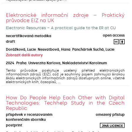
Elektronické informační zdroje – Praktický
průvodce EIZ na UK
Electronic Resources – A practical guide to the ER at CU
open access
necertifikovaná metodika
draft
Dorážková, Lucie
;
Nesvatbová, Hana
;
Panchártek Suchá, Lucie
;
Zobrazit další autory
2024
,
Praha
,
Univerzita Karlova, Nakladatelství Karolinum
Tento průvodce poskytuje ucelený přehled elektronických
informačních zdrojů (EIZ), což je souhrnný pojem zahrnující širokou
škálu elektronických informačních zdrojů dostupných online, včetně
elektronických knih, časopisů, ...
How Do People Help Each Other with Digital
Technologies: Techhelp Study in the Czech
Republic
příspěvek v recenzovaném
omezený přístup
konferenčním sborníku
postprint