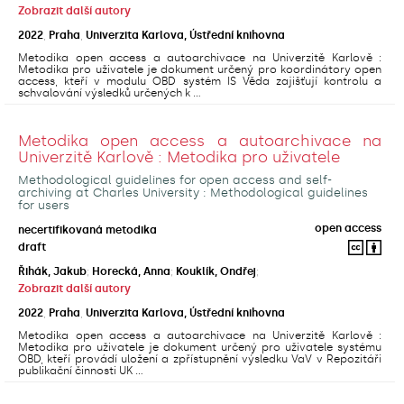
Zobrazit další autory
2022
,
Praha
,
Univerzita Karlova, Ústřední knihovna
Metodika open access a autoarchivace na Univerzitě Karlově :
Metodika pro uživatele je dokument určený pro koordinátory open
access, kteří v modulu OBD systém IS Věda zajišťují kontrolu a
schvalování výsledků určených k ...
Metodika open access a autoarchivace na
Univerzitě Karlově : Metodika pro uživatele
Methodological guidelines for open access and self-
archiving at Charles University : Methodological guidelines
for users
open access
necertifikovaná metodika
draft
Řihák, Jakub
;
Horecká, Anna
;
Kouklík, Ondřej
;
Zobrazit další autory
2022
,
Praha
,
Univerzita Karlova, Ústřední knihovna
Metodika open access a autoarchivace na Univerzitě Karlově :
Metodika pro uživatele je dokument určený pro uživatele systému
OBD, kteří provádí uložení a zpřístupnění výsledku VaV v Repozitáři
publikační činnosti UK ...