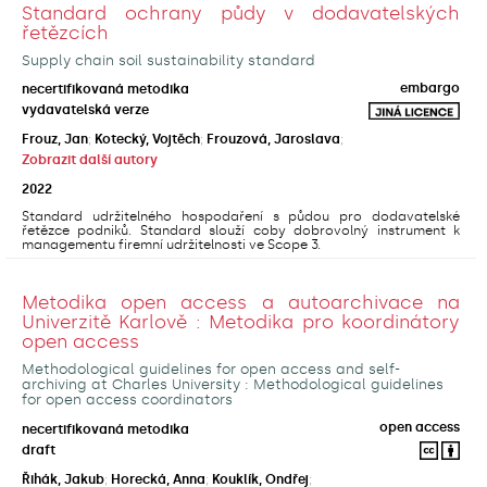
Standard ochrany půdy v dodavatelských
řetězcích
Supply chain soil sustainability standard
embargo
necertifikovaná metodika
vydavatelská verze
Frouz, Jan
;
Kotecký, Vojtěch
;
Frouzová, Jaroslava
;
Zobrazit další autory
2022
Standard udržitelného hospodaření s půdou pro dodavatelské
řetězce podniků. Standard slouží coby dobrovolný instrument k
managementu firemní udržitelnosti ve Scope 3.
Metodika open access a autoarchivace na
Univerzitě Karlově : Metodika pro koordinátory
open access
Methodological guidelines for open access and self-
archiving at Charles University : Methodological guidelines
for open access coordinators
open access
necertifikovaná metodika
draft
Řihák, Jakub
;
Horecká, Anna
;
Kouklík, Ondřej
;