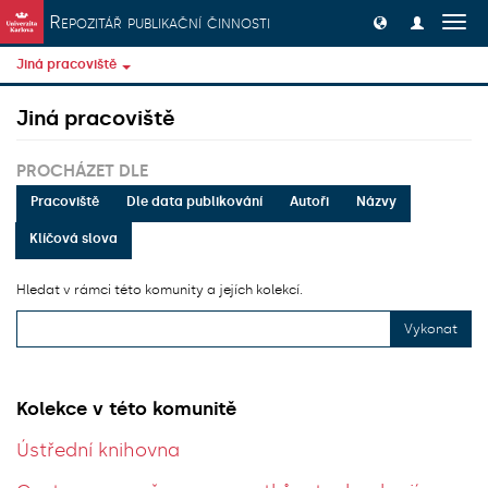
Přeskočit na obsah
Repozitář publikační činnosti
Přep
navig
Jiná pracoviště
Jiná pracoviště
PROCHÁZET DLE
Pracoviště
Dle data publikování
Autoři
Názvy
Klíčová slova
Hledat v rámci této komunity a jejích kolekcí.
Vykonat
Kolekce v této komunitě
Ústřední knihovna