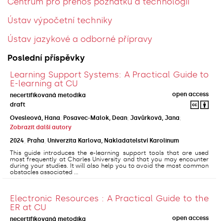
Centrum pro přenos poznatků a technologií
Ústav výpočetní techniky
Ústav jazykové a odborné přípravy
Poslední příspěvky
Learning Support Systems: A Practical Guide to
E-learning at CU
open access
necertifikovaná metodika
draft
Ovesleová, Hana
;
Posavec-Malok, Dean
;
Javůrková, Jana
;
Zobrazit další autory
2024
,
Praha
,
Univerzita Karlova, Nakladatelství Karolinum
This guide introduces the e-learning support tools that are used
most frequently at Charles University and that you may encounter
during your studies. It will also help you to avoid the most common
obstacles associated ...
Electronic Resources : A Practical Guide to the
ER at CU
open access
necertifikovaná metodika