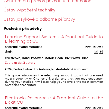
Centrum pro přenos poznatků a technologií
Ústav výpočetní techniky
Ústav jazykové a odborné přípravy
Poslední příspěvky
Learning Support Systems: A Practical Guide to
E-learning at CU
open access
necertifikovaná metodika
draft
Ovesleová, Hana
;
Posavec-Malok, Dean
;
Javůrková, Jana
;
Zobrazit další autory
2024
,
Praha
,
Univerzita Karlova, Nakladatelství Karolinum
This guide introduces the e-learning support tools that are used
most frequently at Charles University and that you may encounter
during your studies. It will also help you to avoid the most common
obstacles associated ...
Electronic Resources : A Practical Guide to the
ER at CU
open access
necertifikovaná metodika