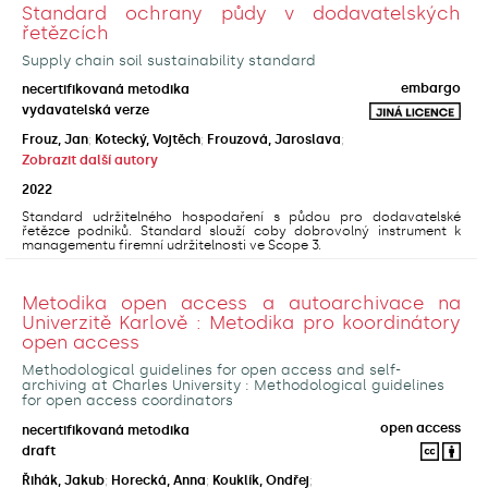
Standard ochrany půdy v dodavatelských
řetězcích
Supply chain soil sustainability standard
embargo
necertifikovaná metodika
vydavatelská verze
Frouz, Jan
;
Kotecký, Vojtěch
;
Frouzová, Jaroslava
;
Zobrazit další autory
2022
Standard udržitelného hospodaření s půdou pro dodavatelské
řetězce podniků. Standard slouží coby dobrovolný instrument k
managementu firemní udržitelnosti ve Scope 3.
Metodika open access a autoarchivace na
Univerzitě Karlově : Metodika pro koordinátory
open access
Methodological guidelines for open access and self-
archiving at Charles University : Methodological guidelines
for open access coordinators
open access
necertifikovaná metodika
draft
Řihák, Jakub
;
Horecká, Anna
;
Kouklík, Ondřej
;