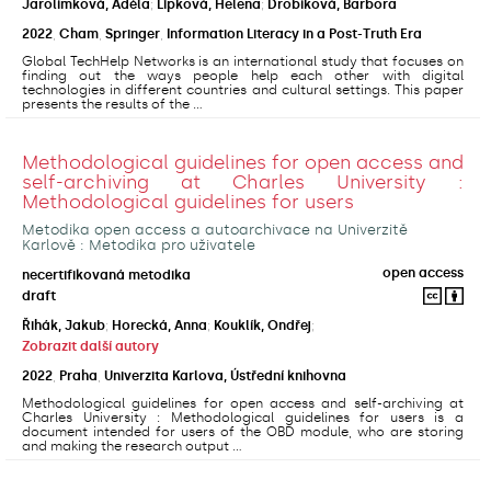
Jarolímková, Adéla
;
Lipková, Helena
;
Drobíková, Barbora
2022
,
Cham
,
Springer
,
Information Literacy in a Post-Truth Era
Global TechHelp Networks is an international study that focuses on
finding out the ways people help each other with digital
technologies in different countries and cultural settings. This paper
presents the results of the ...
Methodological guidelines for open access and
self-archiving at Charles University :
Methodological guidelines for users
Metodika open access a autoarchivace na Univerzitě
Karlově : Metodika pro uživatele
open access
necertifikovaná metodika
draft
Řihák, Jakub
;
Horecká, Anna
;
Kouklík, Ondřej
;
Zobrazit další autory
2022
,
Praha
,
Univerzita Karlova, Ústřední knihovna
Methodological guidelines for open access and self-archiving at
Charles University : Methodological guidelines for users is a
document intended for users of the OBD module, who are storing
and making the research output ...