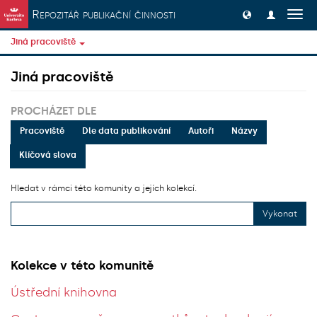
Přeskočit na obsah
Repozitář publikační činnosti
Přep
navig
Jiná pracoviště
Jiná pracoviště
PROCHÁZET DLE
Pracoviště
Dle data publikování
Autoři
Názvy
Klíčová slova
Hledat v rámci této komunity a jejích kolekcí.
Vykonat
Kolekce v této komunitě
Ústřední knihovna