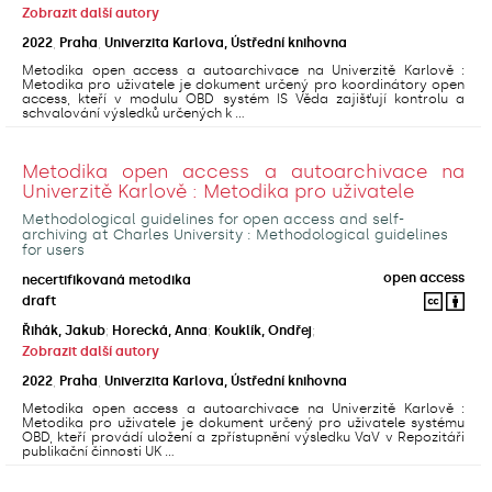
Zobrazit další autory
2022
,
Praha
,
Univerzita Karlova, Ústřední knihovna
Metodika open access a autoarchivace na Univerzitě Karlově :
Metodika pro uživatele je dokument určený pro koordinátory open
access, kteří v modulu OBD systém IS Věda zajišťují kontrolu a
schvalování výsledků určených k ...
Metodika open access a autoarchivace na
Univerzitě Karlově : Metodika pro uživatele
Methodological guidelines for open access and self-
archiving at Charles University : Methodological guidelines
for users
open access
necertifikovaná metodika
draft
Řihák, Jakub
;
Horecká, Anna
;
Kouklík, Ondřej
;
Zobrazit další autory
2022
,
Praha
,
Univerzita Karlova, Ústřední knihovna
Metodika open access a autoarchivace na Univerzitě Karlově :
Metodika pro uživatele je dokument určený pro uživatele systému
OBD, kteří provádí uložení a zpřístupnění výsledku VaV v Repozitáři
publikační činnosti UK ...