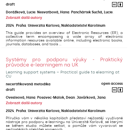
draft
Dorážková, Lucie
;
Nesvatbová, Hana
;
Panchártek Suchá, Lucie
;
Zobrazit další autory
2024
,
Praha
,
Univerzita Karlova, Nakladatelství Karolinum
This guide provides an overview of Electronic Resources (ER), a
collective term encompassing a wide array of electronic
information resources available online, including electronic books,
journals, databases, and tools ...
Systémy pro podporu výuky - Praktický
průvodce e-learningem na UK
Learning support systems – Practical guide to elearning at
CU
open access
necertifikovaná metodika
draft
Ovesleová, Hana
;
Posavec-Malok, Dean
;
Javůrková, Jana
;
Zobrazit další autory
2024
,
Praha
,
Univerzita Karlova, Nakladatelství Karolinum
Příručka vám v několika kapitolách představí nejčastěji využívané
nástroje pro podporu e-learningu na Univerzitě Karlově, se kterými
se během studia můžete setkat, a pomůže vám vyvarovat se
nejčastějších překážek spojených ...