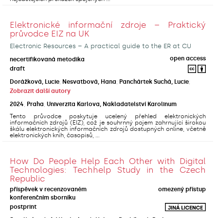
Elektronické informační zdroje – Praktický
průvodce EIZ na UK
Electronic Resources – A practical guide to the ER at CU
open access
necertifikovaná metodika
draft
Dorážková, Lucie
;
Nesvatbová, Hana
;
Panchártek Suchá, Lucie
;
Zobrazit další autory
2024
,
Praha
,
Univerzita Karlova, Nakladatelství Karolinum
Tento průvodce poskytuje ucelený přehled elektronických
informačních zdrojů (EIZ), což je souhrnný pojem zahrnující širokou
škálu elektronických informačních zdrojů dostupných online, včetně
elektronických knih, časopisů, ...
How Do People Help Each Other with Digital
Technologies: Techhelp Study in the Czech
Republic
příspěvek v recenzovaném
omezený přístup
konferenčním sborníku
postprint