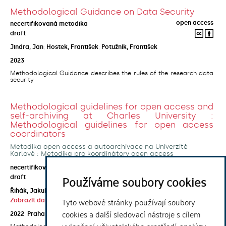
Methodological Guidance on Data Security
open access
necertifikovaná metodika
draft
Jindra, Jan
;
Hostek, František
;
Potužník, František
2023
Methodological Guidance describes the rules of the research data
security
Methodological guidelines for open access and
self-archiving at Charles University :
Methodological guidelines for open access
coordinators
Metodika open access a autoarchivace na Univerzitě
Karlově : Metodika pro koordinátory open access
open access
necertifikovaná metodika
Používáme soubory cookies
draft
Řihák, Jakub
;
Horecká, Anna
;
Kouklík, Ondřej
;
Tyto webové stránky používají soubory
Zobrazit další autory
cookies a další sledovací nástroje s cílem
2022
,
Praha
,
Univerzita Karlova, Ústřední knihovna