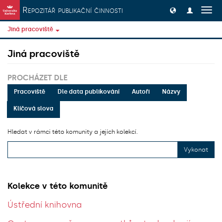
Přeskočit na obsah
Repozitář publikační činnosti
Přep
navig
Jiná pracoviště
Jiná pracoviště
PROCHÁZET DLE
Pracoviště
Dle data publikování
Autoři
Názvy
Klíčová slova
Hledat v rámci této komunity a jejích kolekcí.
Vykonat
Kolekce v této komunitě
Ústřední knihovna