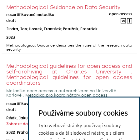
Methodological Guidance on Data Security
open access
necertifikovaná metodika
draft
Jindra, Jan
;
Hostek, František
;
Potužník, František
2023
Methodological Guidance describes the rules of the research data
security
Methodological guidelines for open access and
self-archiving at Charles University :
Methodological guidelines for open access
coordinators
Metodika open access a autoarchivace na Univerzitě
Karlově : Metodika pro koordinátory open access
open access
necertifikovaná metodika
Používáme soubory cookies
draft
Řihák, Jakub
;
Horecká, Anna
;
Kouklík, Ondřej
;
Tyto webové stránky používají soubory
Zobrazit další autory
cookies a další sledovací nástroje s cílem
2022
,
Praha
,
Univerzita Karlova, Ústřední knihovna