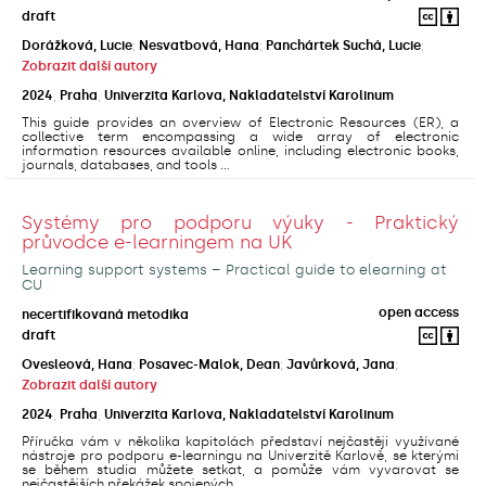
draft
Dorážková, Lucie
;
Nesvatbová, Hana
;
Panchártek Suchá, Lucie
;
Zobrazit další autory
2024
,
Praha
,
Univerzita Karlova, Nakladatelství Karolinum
This guide provides an overview of Electronic Resources (ER), a
collective term encompassing a wide array of electronic
information resources available online, including electronic books,
journals, databases, and tools ...
Systémy pro podporu výuky - Praktický
průvodce e-learningem na UK
Learning support systems – Practical guide to elearning at
CU
open access
necertifikovaná metodika
draft
Ovesleová, Hana
;
Posavec-Malok, Dean
;
Javůrková, Jana
;
Zobrazit další autory
2024
,
Praha
,
Univerzita Karlova, Nakladatelství Karolinum
Příručka vám v několika kapitolách představí nejčastěji využívané
nástroje pro podporu e-learningu na Univerzitě Karlově, se kterými
se během studia můžete setkat, a pomůže vám vyvarovat se
nejčastějších překážek spojených ...