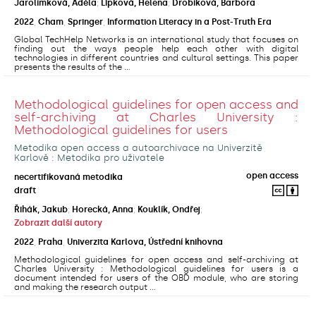
Jarolímková, Adéla
;
Lipková, Helena
;
Drobíková, Barbora
2022
,
Cham
,
Springer
,
Information Literacy in a Post-Truth Era
Global TechHelp Networks is an international study that focuses on
finding out the ways people help each other with digital
technologies in different countries and cultural settings. This paper
presents the results of the ...
Methodological guidelines for open access and
self-archiving at Charles University :
Methodological guidelines for users
Metodika open access a autoarchivace na Univerzitě
Karlově : Metodika pro uživatele
open access
necertifikovaná metodika
draft
Řihák, Jakub
;
Horecká, Anna
;
Kouklík, Ondřej
;
Zobrazit další autory
2022
,
Praha
,
Univerzita Karlova, Ústřední knihovna
Methodological guidelines for open access and self-archiving at
Charles University : Methodological guidelines for users is a
document intended for users of the OBD module, who are storing
and making the research output ...