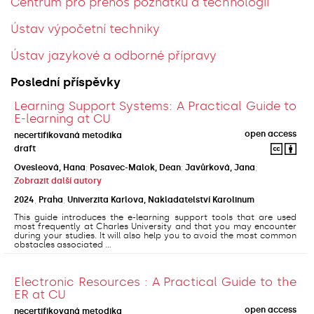
Centrum pro přenos poznatků a technologií
Ústav výpočetní techniky
Ústav jazykové a odborné přípravy
Poslední příspěvky
Learning Support Systems: A Practical Guide to
E-learning at CU
open access
necertifikovaná metodika
draft
Ovesleová, Hana
;
Posavec-Malok, Dean
;
Javůrková, Jana
;
Zobrazit další autory
2024
,
Praha
,
Univerzita Karlova, Nakladatelství Karolinum
This guide introduces the e-learning support tools that are used
most frequently at Charles University and that you may encounter
during your studies. It will also help you to avoid the most common
obstacles associated ...
Electronic Resources : A Practical Guide to the
ER at CU
open access
necertifikovaná metodika