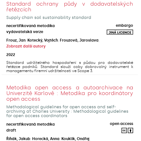
Standard ochrany půdy v dodavatelských
řetězcích
Supply chain soil sustainability standard
embargo
necertifikovaná metodika
vydavatelská verze
Frouz, Jan
;
Kotecký, Vojtěch
;
Frouzová, Jaroslava
;
Zobrazit další autory
2022
Standard udržitelného hospodaření s půdou pro dodavatelské
řetězce podniků. Standard slouží coby dobrovolný instrument k
managementu firemní udržitelnosti ve Scope 3.
Metodika open access a autoarchivace na
Univerzitě Karlově : Metodika pro koordinátory
open access
Methodological guidelines for open access and self-
archiving at Charles University : Methodological guidelines
for open access coordinators
open access
necertifikovaná metodika
draft
Řihák, Jakub
;
Horecká, Anna
;
Kouklík, Ondřej
;