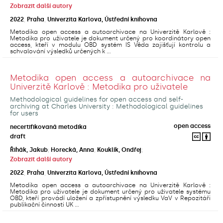
Zobrazit další autory
2022
,
Praha
,
Univerzita Karlova, Ústřední knihovna
Metodika open access a autoarchivace na Univerzitě Karlově :
Metodika pro uživatele je dokument určený pro koordinátory open
access, kteří v modulu OBD systém IS Věda zajišťují kontrolu a
schvalování výsledků určených k ...
Metodika open access a autoarchivace na
Univerzitě Karlově : Metodika pro uživatele
Methodological guidelines for open access and self-
archiving at Charles University : Methodological guidelines
for users
open access
necertifikovaná metodika
draft
Řihák, Jakub
;
Horecká, Anna
;
Kouklík, Ondřej
;
Zobrazit další autory
2022
,
Praha
,
Univerzita Karlova, Ústřední knihovna
Metodika open access a autoarchivace na Univerzitě Karlově :
Metodika pro uživatele je dokument určený pro uživatele systému
OBD, kteří provádí uložení a zpřístupnění výsledku VaV v Repozitáři
publikační činnosti UK ...