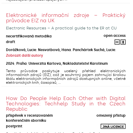
Elektronické informační zdroje – Praktický
průvodce EIZ na UK
Electronic Resources – A practical guide to the ER at CU
open access
necertifikovaná metodika
draft
Dorážková, Lucie
;
Nesvatbová, Hana
;
Panchártek Suchá, Lucie
;
Zobrazit další autory
2024
,
Praha
,
Univerzita Karlova, Nakladatelství Karolinum
Tento průvodce poskytuje ucelený přehled elektronických
informačních zdrojů (EIZ), což je souhrnný pojem zahrnující širokou
škálu elektronických informačních zdrojů dostupných online, včetně
elektronických knih, časopisů, ...
How Do People Help Each Other with Digital
Technologies: Techhelp Study in the Czech
Republic
příspěvek v recenzovaném
omezený přístup
konferenčním sborníku
postprint