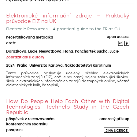
Elektronické informační zdroje – Praktický
průvodce EIZ na UK
Electronic Resources – A practical guide to the ER at CU
open access
necertifikovaná metodika
draft
Dorážková, Lucie
;
Nesvatbová, Hana
;
Panchártek Suchá, Lucie
;
Zobrazit další autory
2024
,
Praha
,
Univerzita Karlova, Nakladatelství Karolinum
Tento průvodce poskytuje ucelený přehled elektronických
informačních zdrojů (EIZ), což je souhrnný pojem zahrnující širokou
škálu elektronických informačních zdrojů dostupných online, včetně
elektronických knih, časopisů, ...
How Do People Help Each Other with Digital
Technologies: Techhelp Study in the Czech
Republic
příspěvek v recenzovaném
omezený přístup
konferenčním sborníku
postprint