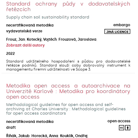
Standard ochrany půdy v dodavatelských
řetězcích
Supply chain soil sustainability standard
embargo
necertifikovaná metodika
vydavatelská verze
Frouz, Jan
;
Kotecký, Vojtěch
;
Frouzová, Jaroslava
;
Zobrazit další autory
2022
Standard udržitelného hospodaření s půdou pro dodavatelské
řetězce podniků. Standard slouží coby dobrovolný instrument k
managementu firemní udržitelnosti ve Scope 3.
Metodika open access a autoarchivace na
Univerzitě Karlově : Metodika pro koordinátory
open access
Methodological guidelines for open access and self-
archiving at Charles University : Methodological guidelines
for open access coordinators
open access
necertifikovaná metodika
draft
Řihák, Jakub
;
Horecká, Anna
;
Kouklík, Ondřej
;