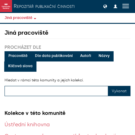
Přeskočit na obsah
Repozitář publikační činnosti
Přep
navig
Jiná pracoviště
Jiná pracoviště
PROCHÁZET DLE
Pracoviště
Dle data publikování
Autoři
Názvy
Klíčová slova
Hledat v rámci této komunity a jejích kolekcí.
Vykonat
Kolekce v této komunitě
Ústřední knihovna