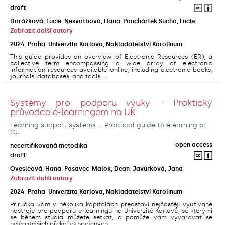
draft
Dorážková, Lucie
;
Nesvatbová, Hana
;
Panchártek Suchá, Lucie
;
Zobrazit další autory
2024
,
Praha
,
Univerzita Karlova, Nakladatelství Karolinum
This guide provides an overview of Electronic Resources (ER), a
collective term encompassing a wide array of electronic
information resources available online, including electronic books,
journals, databases, and tools ...
Systémy pro podporu výuky - Praktický
průvodce e-learningem na UK
Learning support systems – Practical guide to elearning at
CU
open access
necertifikovaná metodika
draft
Ovesleová, Hana
;
Posavec-Malok, Dean
;
Javůrková, Jana
;
Zobrazit další autory
2024
,
Praha
,
Univerzita Karlova, Nakladatelství Karolinum
Příručka vám v několika kapitolách představí nejčastěji využívané
nástroje pro podporu e-learningu na Univerzitě Karlově, se kterými
se během studia můžete setkat, a pomůže vám vyvarovat se
nejčastějších překážek spojených ...