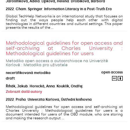
Jarolímková, Adéla
;
Lipková, Helena
;
Drobíková, Barbora
2022
,
Cham
,
Springer
,
Information Literacy in a Post-Truth Era
Global TechHelp Networks is an international study that focuses on
finding out the ways people help each other with digital
technologies in different countries and cultural settings. This paper
presents the results of the ...
Methodological guidelines for open access and
self-archiving at Charles University :
Methodological guidelines for users
Metodika open access a autoarchivace na Univerzitě
Karlově : Metodika pro uživatele
open access
necertifikovaná metodika
draft
Řihák, Jakub
;
Horecká, Anna
;
Kouklík, Ondřej
;
Zobrazit další autory
2022
,
Praha
,
Univerzita Karlova, Ústřední knihovna
Methodological guidelines for open access and self-archiving at
Charles University : Methodological guidelines for users is a
document intended for users of the OBD module, who are storing
and making the research output ...