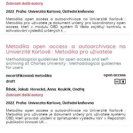
Zobrazit další autory
2022
,
Praha
,
Univerzita Karlova, Ústřední knihovna
Metodika open access a autoarchivace na Univerzitě Karlově :
Metodika pro uživatele je dokument určený pro koordinátory open
access, kteří v modulu OBD systém IS Věda zajišťují kontrolu a
schvalování výsledků určených k ...
Metodika open access a autoarchivace na
Univerzitě Karlově : Metodika pro uživatele
Methodological guidelines for open access and self-
archiving at Charles University : Methodological guidelines
for users
open access
necertifikovaná metodika
draft
Řihák, Jakub
;
Horecká, Anna
;
Kouklík, Ondřej
;
Zobrazit další autory
2022
,
Praha
,
Univerzita Karlova, Ústřední knihovna
Metodika open access a autoarchivace na Univerzitě Karlově :
Metodika pro uživatele je dokument určený pro uživatele systému
OBD, kteří provádí uložení a zpřístupnění výsledku VaV v Repozitáři
publikační činnosti UK ...