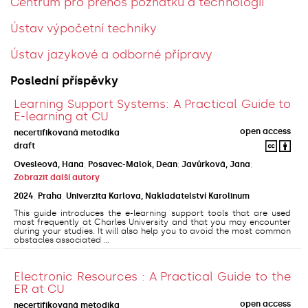
Centrum pro přenos poznatků a technologií
Ústav výpočetní techniky
Ústav jazykové a odborné přípravy
Poslední příspěvky
Learning Support Systems: A Practical Guide to
E-learning at CU
open access
necertifikovaná metodika
draft
Ovesleová, Hana
;
Posavec-Malok, Dean
;
Javůrková, Jana
;
Zobrazit další autory
2024
,
Praha
,
Univerzita Karlova, Nakladatelství Karolinum
This guide introduces the e-learning support tools that are used
most frequently at Charles University and that you may encounter
during your studies. It will also help you to avoid the most common
obstacles associated ...
Electronic Resources : A Practical Guide to the
ER at CU
open access
necertifikovaná metodika