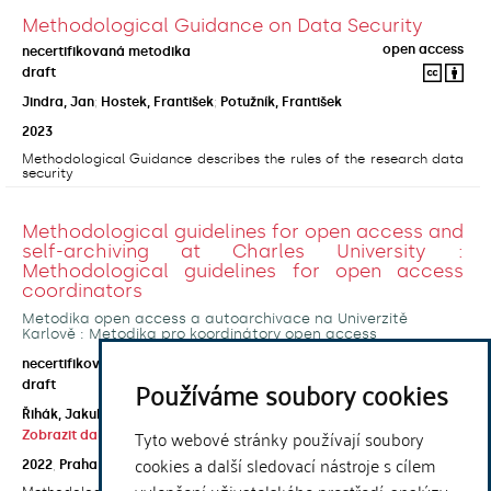
Methodological Guidance on Data Security
open access
necertifikovaná metodika
draft
Jindra, Jan
;
Hostek, František
;
Potužník, František
2023
Methodological Guidance describes the rules of the research data
security
Methodological guidelines for open access and
self-archiving at Charles University :
Methodological guidelines for open access
coordinators
Metodika open access a autoarchivace na Univerzitě
Karlově : Metodika pro koordinátory open access
open access
necertifikovaná metodika
Používáme soubory cookies
draft
Řihák, Jakub
;
Horecká, Anna
;
Kouklík, Ondřej
;
Tyto webové stránky používají soubory
Zobrazit další autory
cookies a další sledovací nástroje s cílem
2022
,
Praha
,
Univerzita Karlova, Ústřední knihovna