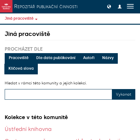
Přeskočit na obsah
Repozitář publikační činnosti
Přep
navig
Jiná pracoviště
Jiná pracoviště
PROCHÁZET DLE
Pracoviště
Dle data publikování
Autoři
Názvy
Klíčová slova
Hledat v rámci této komunity a jejích kolekcí.
Vykonat
Kolekce v této komunitě
Ústřední knihovna