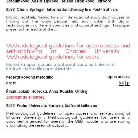
Jarolímková, Adéla
;
Lipková, Helena
;
Drobíková, Barbora
2022
,
Cham
,
Springer
,
Information Literacy in a Post-Truth Era
Global TechHelp Networks is an international study that focuses on
finding out the ways people help each other with digital
technologies in different countries and cultural settings. This paper
presents the results of the ...
Methodological guidelines for open access and
self-archiving at Charles University :
Methodological guidelines for users
Metodika open access a autoarchivace na Univerzitě
Karlově : Metodika pro uživatele
open access
necertifikovaná metodika
draft
Řihák, Jakub
;
Horecká, Anna
;
Kouklík, Ondřej
;
Zobrazit další autory
2022
,
Praha
,
Univerzita Karlova, Ústřední knihovna
Methodological guidelines for open access and self-archiving at
Charles University : Methodological guidelines for users is a
document intended for users of the OBD module, who are storing
and making the research output ...