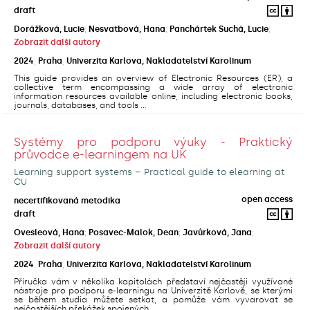
draft
Dorážková, Lucie
;
Nesvatbová, Hana
;
Panchártek Suchá, Lucie
;
Zobrazit další autory
2024
,
Praha
,
Univerzita Karlova, Nakladatelství Karolinum
This guide provides an overview of Electronic Resources (ER), a
collective term encompassing a wide array of electronic
information resources available online, including electronic books,
journals, databases, and tools ...
Systémy pro podporu výuky - Praktický
průvodce e-learningem na UK
Learning support systems – Practical guide to elearning at
CU
open access
necertifikovaná metodika
draft
Ovesleová, Hana
;
Posavec-Malok, Dean
;
Javůrková, Jana
;
Zobrazit další autory
2024
,
Praha
,
Univerzita Karlova, Nakladatelství Karolinum
Příručka vám v několika kapitolách představí nejčastěji využívané
nástroje pro podporu e-learningu na Univerzitě Karlově, se kterými
se během studia můžete setkat, a pomůže vám vyvarovat se
nejčastějších překážek spojených ...