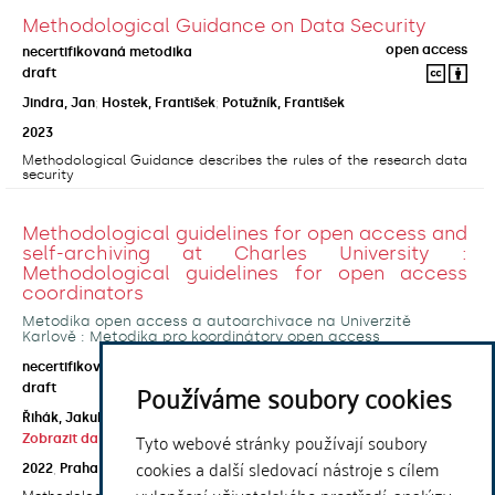
Methodological Guidance on Data Security
open access
necertifikovaná metodika
draft
Jindra, Jan
;
Hostek, František
;
Potužník, František
2023
Methodological Guidance describes the rules of the research data
security
Methodological guidelines for open access and
self-archiving at Charles University :
Methodological guidelines for open access
coordinators
Metodika open access a autoarchivace na Univerzitě
Karlově : Metodika pro koordinátory open access
open access
necertifikovaná metodika
Používáme soubory cookies
draft
Řihák, Jakub
;
Horecká, Anna
;
Kouklík, Ondřej
;
Tyto webové stránky používají soubory
Zobrazit další autory
cookies a další sledovací nástroje s cílem
2022
,
Praha
,
Univerzita Karlova, Ústřední knihovna