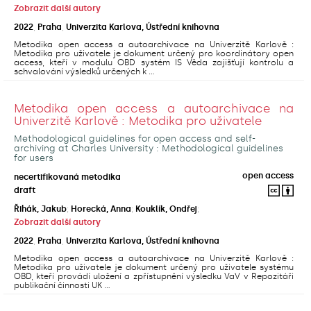
Zobrazit další autory
2022
,
Praha
,
Univerzita Karlova, Ústřední knihovna
Metodika open access a autoarchivace na Univerzitě Karlově :
Metodika pro uživatele je dokument určený pro koordinátory open
access, kteří v modulu OBD systém IS Věda zajišťují kontrolu a
schvalování výsledků určených k ...
Metodika open access a autoarchivace na
Univerzitě Karlově : Metodika pro uživatele
Methodological guidelines for open access and self-
archiving at Charles University : Methodological guidelines
for users
open access
necertifikovaná metodika
draft
Řihák, Jakub
;
Horecká, Anna
;
Kouklík, Ondřej
;
Zobrazit další autory
2022
,
Praha
,
Univerzita Karlova, Ústřední knihovna
Metodika open access a autoarchivace na Univerzitě Karlově :
Metodika pro uživatele je dokument určený pro uživatele systému
OBD, kteří provádí uložení a zpřístupnění výsledku VaV v Repozitáři
publikační činnosti UK ...