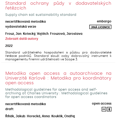
Standard ochrany půdy v dodavatelských
řetězcích
Supply chain soil sustainability standard
embargo
necertifikovaná metodika
vydavatelská verze
Frouz, Jan
;
Kotecký, Vojtěch
;
Frouzová, Jaroslava
;
Zobrazit další autory
2022
Standard udržitelného hospodaření s půdou pro dodavatelské
řetězce podniků. Standard slouží coby dobrovolný instrument k
managementu firemní udržitelnosti ve Scope 3.
Metodika open access a autoarchivace na
Univerzitě Karlově : Metodika pro koordinátory
open access
Methodological guidelines for open access and self-
archiving at Charles University : Methodological guidelines
for open access coordinators
open access
necertifikovaná metodika
draft
Řihák, Jakub
;
Horecká, Anna
;
Kouklík, Ondřej
;