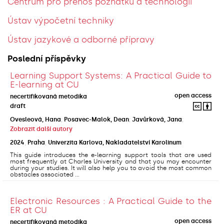
Centrum pro přenos poznatků a technologií
Ústav výpočetní techniky
Ústav jazykové a odborné přípravy
Poslední příspěvky
Learning Support Systems: A Practical Guide to
E-learning at CU
open access
necertifikovaná metodika
draft
Ovesleová, Hana
;
Posavec-Malok, Dean
;
Javůrková, Jana
;
Zobrazit další autory
2024
,
Praha
,
Univerzita Karlova, Nakladatelství Karolinum
This guide introduces the e-learning support tools that are used
most frequently at Charles University and that you may encounter
during your studies. It will also help you to avoid the most common
obstacles associated ...
Electronic Resources : A Practical Guide to the
ER at CU
open access
necertifikovaná metodika