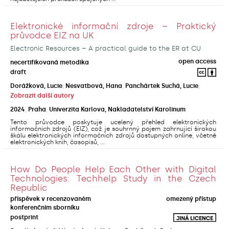
Elektronické informační zdroje – Praktický
průvodce EIZ na UK
Electronic Resources – A practical guide to the ER at CU
open access
necertifikovaná metodika
draft
Dorážková, Lucie
;
Nesvatbová, Hana
;
Panchártek Suchá, Lucie
;
Zobrazit další autory
2024
,
Praha
,
Univerzita Karlova, Nakladatelství Karolinum
Tento průvodce poskytuje ucelený přehled elektronických
informačních zdrojů (EIZ), což je souhrnný pojem zahrnující širokou
škálu elektronických informačních zdrojů dostupných online, včetně
elektronických knih, časopisů, ...
How Do People Help Each Other with Digital
Technologies: Techhelp Study in the Czech
Republic
příspěvek v recenzovaném
omezený přístup
konferenčním sborníku
postprint