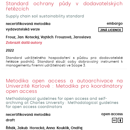
Standard ochrany půdy v dodavatelských
řetězcích
Supply chain soil sustainability standard
embargo
necertifikovaná metodika
vydavatelská verze
Frouz, Jan
;
Kotecký, Vojtěch
;
Frouzová, Jaroslava
;
Zobrazit další autory
2022
Standard udržitelného hospodaření s půdou pro dodavatelské
řetězce podniků. Standard slouží coby dobrovolný instrument k
managementu firemní udržitelnosti ve Scope 3.
Metodika open access a autoarchivace na
Univerzitě Karlově : Metodika pro koordinátory
open access
Methodological guidelines for open access and self-
archiving at Charles University : Methodological guidelines
for open access coordinators
open access
necertifikovaná metodika
draft
Řihák, Jakub
;
Horecká, Anna
;
Kouklík, Ondřej
;