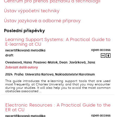
Centrum pro přenos poznatků a technologií
Ústav výpočetní techniky
Ústav jazykové a odborné přípravy
Poslední příspěvky
Learning Support Systems: A Practical Guide to
E-learning at CU
open access
necertifikovaná metodika
draft
Ovesleová, Hana
;
Posavec-Malok, Dean
;
Javůrková, Jana
;
Zobrazit další autory
2024
,
Praha
,
Univerzita Karlova, Nakladatelství Karolinum
This guide introduces the e-learning support tools that are used
most frequently at Charles University and that you may encounter
during your studies. It will also help you to avoid the most common
obstacles associated ...
Electronic Resources : A Practical Guide to the
ER at CU
open access
necertifikovaná metodika