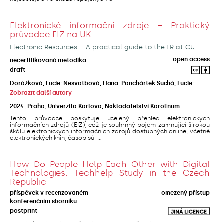
Elektronické informační zdroje – Praktický
průvodce EIZ na UK
Electronic Resources – A practical guide to the ER at CU
open access
necertifikovaná metodika
draft
Dorážková, Lucie
;
Nesvatbová, Hana
;
Panchártek Suchá, Lucie
;
Zobrazit další autory
2024
,
Praha
,
Univerzita Karlova, Nakladatelství Karolinum
Tento průvodce poskytuje ucelený přehled elektronických
informačních zdrojů (EIZ), což je souhrnný pojem zahrnující širokou
škálu elektronických informačních zdrojů dostupných online, včetně
elektronických knih, časopisů, ...
How Do People Help Each Other with Digital
Technologies: Techhelp Study in the Czech
Republic
příspěvek v recenzovaném
omezený přístup
konferenčním sborníku
postprint