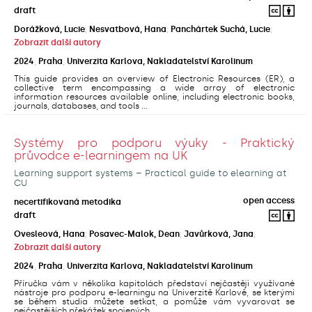
draft
Dorážková, Lucie
;
Nesvatbová, Hana
;
Panchártek Suchá, Lucie
;
Zobrazit další autory
2024
,
Praha
,
Univerzita Karlova, Nakladatelství Karolinum
This guide provides an overview of Electronic Resources (ER), a
collective term encompassing a wide array of electronic
information resources available online, including electronic books,
journals, databases, and tools ...
Systémy pro podporu výuky - Praktický
průvodce e-learningem na UK
Learning support systems – Practical guide to elearning at
CU
open access
necertifikovaná metodika
draft
Ovesleová, Hana
;
Posavec-Malok, Dean
;
Javůrková, Jana
;
Zobrazit další autory
2024
,
Praha
,
Univerzita Karlova, Nakladatelství Karolinum
Příručka vám v několika kapitolách představí nejčastěji využívané
nástroje pro podporu e-learningu na Univerzitě Karlově, se kterými
se během studia můžete setkat, a pomůže vám vyvarovat se
nejčastějších překážek spojených ...