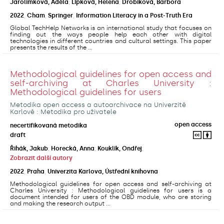
Jarolímková, Adéla
;
Lipková, Helena
;
Drobíková, Barbora
2022
,
Cham
,
Springer
,
Information Literacy in a Post-Truth Era
Global TechHelp Networks is an international study that focuses on
finding out the ways people help each other with digital
technologies in different countries and cultural settings. This paper
presents the results of the ...
Methodological guidelines for open access and
self-archiving at Charles University :
Methodological guidelines for users
Metodika open access a autoarchivace na Univerzitě
Karlově : Metodika pro uživatele
open access
necertifikovaná metodika
draft
Řihák, Jakub
;
Horecká, Anna
;
Kouklík, Ondřej
;
Zobrazit další autory
2022
,
Praha
,
Univerzita Karlova, Ústřední knihovna
Methodological guidelines for open access and self-archiving at
Charles University : Methodological guidelines for users is a
document intended for users of the OBD module, who are storing
and making the research output ...