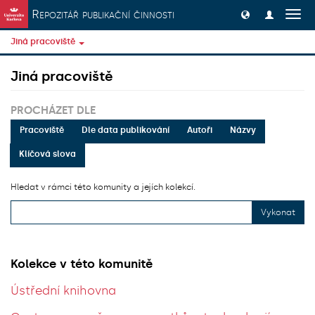
Přeskočit na obsah
Repozitář publikační činnosti
Přep
navig
Jiná pracoviště
Jiná pracoviště
PROCHÁZET DLE
Pracoviště
Dle data publikování
Autoři
Názvy
Klíčová slova
Hledat v rámci této komunity a jejích kolekcí.
Vykonat
Kolekce v této komunitě
Ústřední knihovna