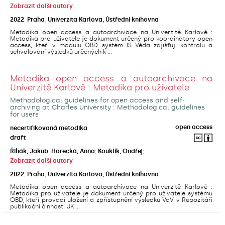
Zobrazit další autory
2022
,
Praha
,
Univerzita Karlova, Ústřední knihovna
Metodika open access a autoarchivace na Univerzitě Karlově :
Metodika pro uživatele je dokument určený pro koordinátory open
access, kteří v modulu OBD systém IS Věda zajišťují kontrolu a
schvalování výsledků určených k ...
Metodika open access a autoarchivace na
Univerzitě Karlově : Metodika pro uživatele
Methodological guidelines for open access and self-
archiving at Charles University : Methodological guidelines
for users
open access
necertifikovaná metodika
draft
Řihák, Jakub
;
Horecká, Anna
;
Kouklík, Ondřej
;
Zobrazit další autory
2022
,
Praha
,
Univerzita Karlova, Ústřední knihovna
Metodika open access a autoarchivace na Univerzitě Karlově :
Metodika pro uživatele je dokument určený pro uživatele systému
OBD, kteří provádí uložení a zpřístupnění výsledku VaV v Repozitáři
publikační činnosti UK ...