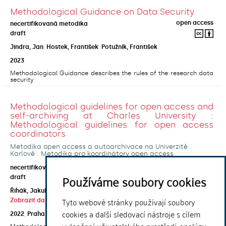
Methodological Guidance on Data Security
open access
necertifikovaná metodika
draft
Jindra, Jan
;
Hostek, František
;
Potužník, František
2023
Methodological Guidance describes the rules of the research data
security
Methodological guidelines for open access and
self-archiving at Charles University :
Methodological guidelines for open access
coordinators
Metodika open access a autoarchivace na Univerzitě
Karlově : Metodika pro koordinátory open access
open access
necertifikovaná metodika
Používáme soubory cookies
draft
Řihák, Jakub
;
Horecká, Anna
;
Kouklík, Ondřej
;
Tyto webové stránky používají soubory
Zobrazit další autory
cookies a další sledovací nástroje s cílem
2022
,
Praha
,
Univerzita Karlova, Ústřední knihovna