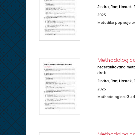
Jindra, Jan
;
Hostek, 
2023
Metodika popisuje p
Methodologica
necertifikovaná met
draft
Jindra, Jan
;
Hostek, 
2023
Methodological Guida
Methodologic