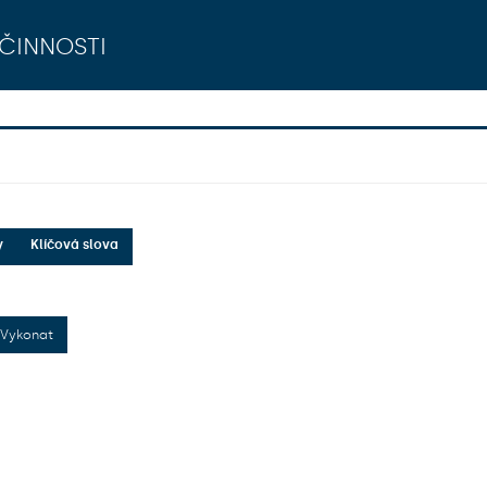
činnosti
y
Klíčová slova
Vykonat