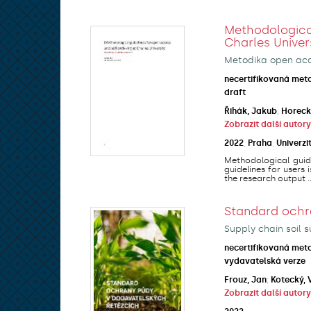
Methodologic
Charles Univer
Metodika open acce
necertifikovaná met
draft
Řihák, Jakub
;
Horeck
Zobrazit další autory
2022
,
Praha
,
Univerzi
Methodological guide
guidelines for users
the research output ..
Standard ochr
Supply chain soil s
necertifikovaná met
vydavatelská verze
Frouz, Jan
;
Kotecký, 
Zobrazit další autory