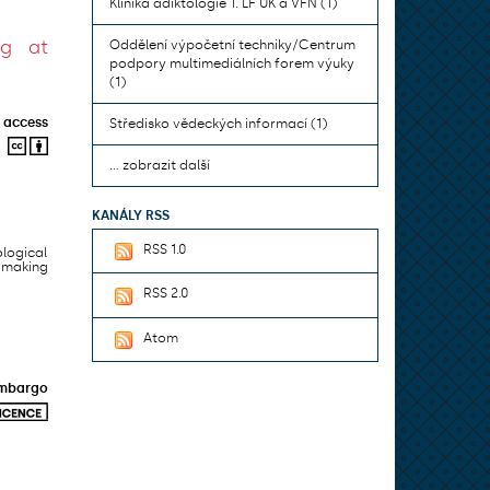
Klinika adiktologie 1. LF UK a VFN (1)
ng at
Oddělení výpočetní techniky/Centrum
podpory multimediálních forem výuky
(1)
 access
Středisko vědeckých informací (1)
... zobrazit další
KANÁLY RSS
RSS 1.0
logical
 making
RSS 2.0
Atom
mbargo