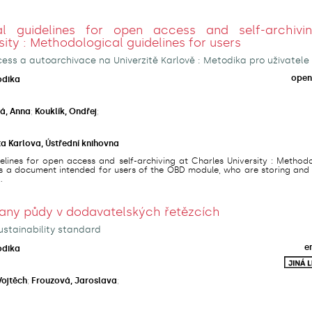
al guidelines for open access and self-archivi
sity : Methodological guidelines for users
ss a autoarchivace na Univerzitě Karlově : Metodika pro uživatele
open
odika
á, Anna
;
Kouklík, Ondřej
;
ta Karlova, Ústřední knihovna
lines for open access and self-archiving at Charles University : Methodo
 is a document intended for users of the OBD module, who are storing and
.
any půdy v dodavatelských řetězcích
ustainability standard
e
odika
Vojtěch
;
Frouzová, Jaroslava
;