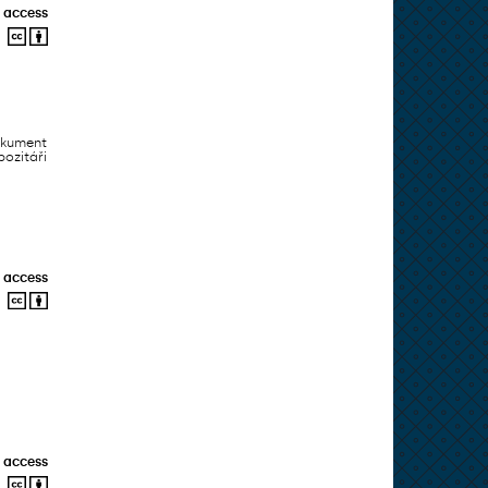
 access
okument
ozitáři
 access
 access