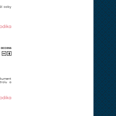
ží coby
odika
 access
okument
trolu a
odika