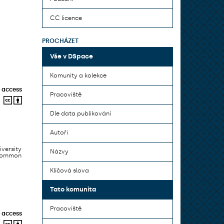
CC licence
PROCHÁZET
Vše v DSpace
Komunity a kolekce
 access
Pracoviště
Dle data publikování
Autoři
iversity
Názvy
 common
Klíčová slova
Tato komunita
Pracoviště
 access