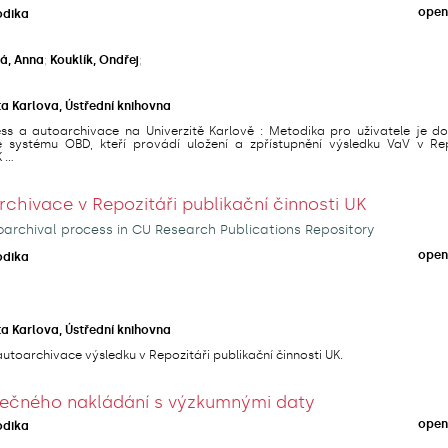
open
odika
á, Anna
;
Kouklík, Ondřej
;
ta Karlova, Ústřední knihovna
s a autoarchivace na Univerzitě Karlově : Metodika pro uživatele je d
e systému OBD, kteří provádí uložení a zpřístupnění výsledku VaV v Rep
...
hivace v Repozitáři publikační činnosti UK
archival process in CU Research Publications Repository
open
odika
ta Karlova, Ústřední knihovna
utoarchivace výsledku v Repozitáři publikační činnosti UK.
ečného nakládání s výzkumnými daty
open
odika