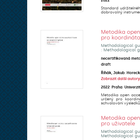
2022
Standard udržitelné
dobrovolný instrumen
Metodika open 
pro koordinát
Methodological gui
: Methodological g
necertifikovaná met
draft
Řihák, Jakub
;
Horeck
Zobrazit další autory
2022
,
Praha
,
Univerzi
Metodika open acces
určený pro koordin
schvalování výsledků 
Metodika open 
pro uživatele
Methodological gui
Methodological gui