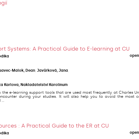
gií
rt Systems: A Practical Guide to E-learning at CU
open
odika
savec-Malok, Dean
;
Javůrková, Jana
;
ta Karlova, Nakladatelství Karolinum
s the e-learning support tools that are used most frequently at Charles Un
counter during your studies. It will also help you to avoid the most
...
ources : A Practical Guide to the ER at CU
open
odika