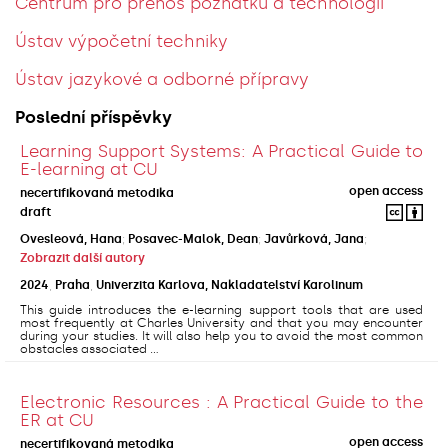
Centrum pro přenos poznatků a technologií
Ústav výpočetní techniky
Ústav jazykové a odborné přípravy
Poslední příspěvky
Learning Support Systems: A Practical Guide to
E-learning at CU
open access
necertifikovaná metodika
draft
Ovesleová, Hana
;
Posavec-Malok, Dean
;
Javůrková, Jana
;
Zobrazit další autory
2024
,
Praha
,
Univerzita Karlova, Nakladatelství Karolinum
This guide introduces the e-learning support tools that are used
most frequently at Charles University and that you may encounter
during your studies. It will also help you to avoid the most common
obstacles associated ...
Electronic Resources : A Practical Guide to the
ER at CU
open access
necertifikovaná metodika