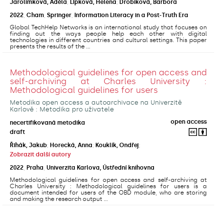
Jarolímková, Adéla
;
Lipková, Helena
;
Drobíková, Barbora
2022
,
Cham
,
Springer
,
Information Literacy in a Post-Truth Era
Global TechHelp Networks is an international study that focuses on
finding out the ways people help each other with digital
technologies in different countries and cultural settings. This paper
presents the results of the ...
Methodological guidelines for open access and
self-archiving at Charles University :
Methodological guidelines for users
Metodika open access a autoarchivace na Univerzitě
Karlově : Metodika pro uživatele
open access
necertifikovaná metodika
draft
Řihák, Jakub
;
Horecká, Anna
;
Kouklík, Ondřej
;
Zobrazit další autory
2022
,
Praha
,
Univerzita Karlova, Ústřední knihovna
Methodological guidelines for open access and self-archiving at
Charles University : Methodological guidelines for users is a
document intended for users of the OBD module, who are storing
and making the research output ...