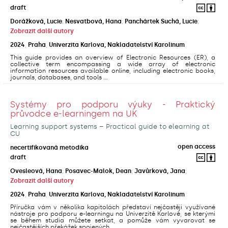
draft
Dorážková, Lucie
;
Nesvatbová, Hana
;
Panchártek Suchá, Lucie
;
Zobrazit další autory
2024
,
Praha
,
Univerzita Karlova, Nakladatelství Karolinum
This guide provides an overview of Electronic Resources (ER), a
collective term encompassing a wide array of electronic
information resources available online, including electronic books,
journals, databases, and tools ...
Systémy pro podporu výuky - Praktický
průvodce e-learningem na UK
Learning support systems – Practical guide to elearning at
CU
open access
necertifikovaná metodika
draft
Ovesleová, Hana
;
Posavec-Malok, Dean
;
Javůrková, Jana
;
Zobrazit další autory
2024
,
Praha
,
Univerzita Karlova, Nakladatelství Karolinum
Příručka vám v několika kapitolách představí nejčastěji využívané
nástroje pro podporu e-learningu na Univerzitě Karlově, se kterými
se během studia můžete setkat, a pomůže vám vyvarovat se
nejčastějších překážek spojených ...