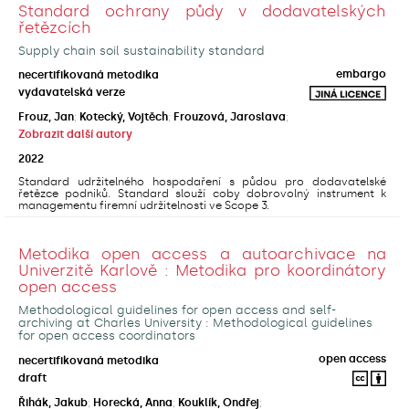
Standard ochrany půdy v dodavatelských
řetězcích
Supply chain soil sustainability standard
embargo
necertifikovaná metodika
vydavatelská verze
Frouz, Jan
;
Kotecký, Vojtěch
;
Frouzová, Jaroslava
;
Zobrazit další autory
2022
Standard udržitelného hospodaření s půdou pro dodavatelské
řetězce podniků. Standard slouží coby dobrovolný instrument k
managementu firemní udržitelnosti ve Scope 3.
Metodika open access a autoarchivace na
Univerzitě Karlově : Metodika pro koordinátory
open access
Methodological guidelines for open access and self-
archiving at Charles University : Methodological guidelines
for open access coordinators
open access
necertifikovaná metodika
draft
Řihák, Jakub
;
Horecká, Anna
;
Kouklík, Ondřej
;