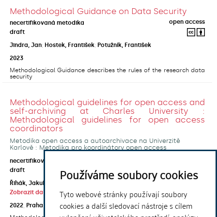
Methodological Guidance on Data Security
open access
necertifikovaná metodika
draft
Jindra, Jan
;
Hostek, František
;
Potužník, František
2023
Methodological Guidance describes the rules of the research data
security
Methodological guidelines for open access and
self-archiving at Charles University :
Methodological guidelines for open access
coordinators
Metodika open access a autoarchivace na Univerzitě
Karlově : Metodika pro koordinátory open access
open access
necertifikovaná metodika
Používáme soubory cookies
draft
Řihák, Jakub
;
Horecká, Anna
;
Kouklík, Ondřej
;
Tyto webové stránky používají soubory
Zobrazit další autory
cookies a další sledovací nástroje s cílem
2022
,
Praha
,
Univerzita Karlova, Ústřední knihovna