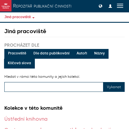
Přeskočit na obsah
Repozitář publikační činnosti
Přep
navig
Jiná pracoviště
Jiná pracoviště
PROCHÁZET DLE
Pracoviště
Dle data publikování
Autoři
Názvy
Klíčová slova
Hledat v rámci této komunity a jejích kolekcí.
Vykonat
Kolekce v této komunitě
Ústřední knihovna