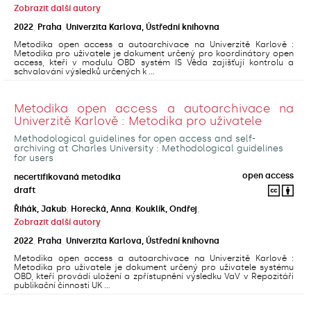
Zobrazit další autory
2022
,
Praha
,
Univerzita Karlova, Ústřední knihovna
Metodika open access a autoarchivace na Univerzitě Karlově :
Metodika pro uživatele je dokument určený pro koordinátory open
access, kteří v modulu OBD systém IS Věda zajišťují kontrolu a
schvalování výsledků určených k ...
Metodika open access a autoarchivace na
Univerzitě Karlově : Metodika pro uživatele
Methodological guidelines for open access and self-
archiving at Charles University : Methodological guidelines
for users
open access
necertifikovaná metodika
draft
Řihák, Jakub
;
Horecká, Anna
;
Kouklík, Ondřej
;
Zobrazit další autory
2022
,
Praha
,
Univerzita Karlova, Ústřední knihovna
Metodika open access a autoarchivace na Univerzitě Karlově :
Metodika pro uživatele je dokument určený pro uživatele systému
OBD, kteří provádí uložení a zpřístupnění výsledku VaV v Repozitáři
publikační činnosti UK ...