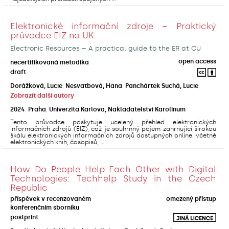
Elektronické informační zdroje – Praktický
průvodce EIZ na UK
Electronic Resources – A practical guide to the ER at CU
open access
necertifikovaná metodika
draft
Dorážková, Lucie
;
Nesvatbová, Hana
;
Panchártek Suchá, Lucie
;
Zobrazit další autory
2024
,
Praha
,
Univerzita Karlova, Nakladatelství Karolinum
Tento průvodce poskytuje ucelený přehled elektronických
informačních zdrojů (EIZ), což je souhrnný pojem zahrnující širokou
škálu elektronických informačních zdrojů dostupných online, včetně
elektronických knih, časopisů, ...
How Do People Help Each Other with Digital
Technologies: Techhelp Study in the Czech
Republic
příspěvek v recenzovaném
omezený přístup
konferenčním sborníku
postprint