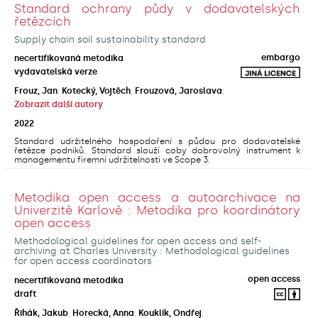
Standard ochrany půdy v dodavatelských
řetězcích
Supply chain soil sustainability standard
embargo
necertifikovaná metodika
vydavatelská verze
Frouz, Jan
;
Kotecký, Vojtěch
;
Frouzová, Jaroslava
;
Zobrazit další autory
2022
Standard udržitelného hospodaření s půdou pro dodavatelské
řetězce podniků. Standard slouží coby dobrovolný instrument k
managementu firemní udržitelnosti ve Scope 3.
Metodika open access a autoarchivace na
Univerzitě Karlově : Metodika pro koordinátory
open access
Methodological guidelines for open access and self-
archiving at Charles University : Methodological guidelines
for open access coordinators
open access
necertifikovaná metodika
draft
Řihák, Jakub
;
Horecká, Anna
;
Kouklík, Ondřej
;