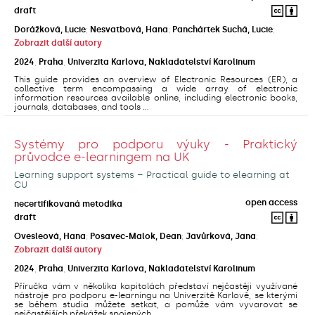
draft
Dorážková, Lucie
;
Nesvatbová, Hana
;
Panchártek Suchá, Lucie
;
Zobrazit další autory
2024
,
Praha
,
Univerzita Karlova, Nakladatelství Karolinum
This guide provides an overview of Electronic Resources (ER), a
collective term encompassing a wide array of electronic
information resources available online, including electronic books,
journals, databases, and tools ...
Systémy pro podporu výuky - Praktický
průvodce e-learningem na UK
Learning support systems – Practical guide to elearning at
CU
open access
necertifikovaná metodika
draft
Ovesleová, Hana
;
Posavec-Malok, Dean
;
Javůrková, Jana
;
Zobrazit další autory
2024
,
Praha
,
Univerzita Karlova, Nakladatelství Karolinum
Příručka vám v několika kapitolách představí nejčastěji využívané
nástroje pro podporu e-learningu na Univerzitě Karlově, se kterými
se během studia můžete setkat, a pomůže vám vyvarovat se
nejčastějších překážek spojených ...