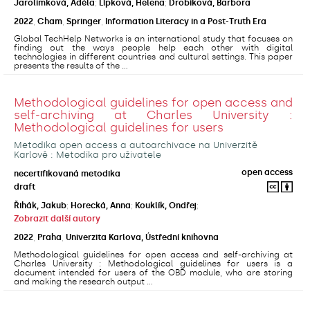
Jarolímková, Adéla
;
Lipková, Helena
;
Drobíková, Barbora
2022
,
Cham
,
Springer
,
Information Literacy in a Post-Truth Era
Global TechHelp Networks is an international study that focuses on
finding out the ways people help each other with digital
technologies in different countries and cultural settings. This paper
presents the results of the ...
Methodological guidelines for open access and
self-archiving at Charles University :
Methodological guidelines for users
Metodika open access a autoarchivace na Univerzitě
Karlově : Metodika pro uživatele
open access
necertifikovaná metodika
draft
Řihák, Jakub
;
Horecká, Anna
;
Kouklík, Ondřej
;
Zobrazit další autory
2022
,
Praha
,
Univerzita Karlova, Ústřední knihovna
Methodological guidelines for open access and self-archiving at
Charles University : Methodological guidelines for users is a
document intended for users of the OBD module, who are storing
and making the research output ...