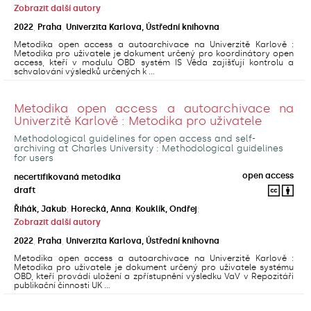
Zobrazit další autory
2022
,
Praha
,
Univerzita Karlova, Ústřední knihovna
Metodika open access a autoarchivace na Univerzitě Karlově :
Metodika pro uživatele je dokument určený pro koordinátory open
access, kteří v modulu OBD systém IS Věda zajišťují kontrolu a
schvalování výsledků určených k ...
Metodika open access a autoarchivace na
Univerzitě Karlově : Metodika pro uživatele
Methodological guidelines for open access and self-
archiving at Charles University : Methodological guidelines
for users
open access
necertifikovaná metodika
draft
Řihák, Jakub
;
Horecká, Anna
;
Kouklík, Ondřej
;
Zobrazit další autory
2022
,
Praha
,
Univerzita Karlova, Ústřední knihovna
Metodika open access a autoarchivace na Univerzitě Karlově :
Metodika pro uživatele je dokument určený pro uživatele systému
OBD, kteří provádí uložení a zpřístupnění výsledku VaV v Repozitáři
publikační činnosti UK ...