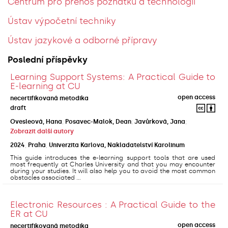
Centrum pro přenos poznatků a technologií
Ústav výpočetní techniky
Ústav jazykové a odborné přípravy
Poslední příspěvky
Learning Support Systems: A Practical Guide to
E-learning at CU
open access
necertifikovaná metodika
draft
Ovesleová, Hana
;
Posavec-Malok, Dean
;
Javůrková, Jana
;
Zobrazit další autory
2024
,
Praha
,
Univerzita Karlova, Nakladatelství Karolinum
This guide introduces the e-learning support tools that are used
most frequently at Charles University and that you may encounter
during your studies. It will also help you to avoid the most common
obstacles associated ...
Electronic Resources : A Practical Guide to the
ER at CU
open access
necertifikovaná metodika