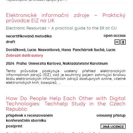
Elektronické informační zdroje – Praktický
průvodce EIZ na UK
Electronic Resources – A practical guide to the ER at CU
open access
necertifikovaná metodika
draft
Dorážková, Lucie
;
Nesvatbová, Hana
;
Panchártek Suchá, Lucie
;
Zobrazit další autory
2024
,
Praha
,
Univerzita Karlova, Nakladatelství Karolinum
Tento průvodce poskytuje ucelený přehled elektronických
informačních zdrojů (EIZ), což je souhrnný pojem zahrnující širokou
škálu elektronických informačních zdrojů dostupných online, včetně
elektronických knih, časopisů, ...
How Do People Help Each Other with Digital
Technologies: Techhelp Study in the Czech
Republic
příspěvek v recenzovaném
omezený přístup
konferenčním sborníku
postprint