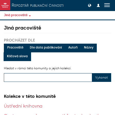
Přeskočit na obsah
Repozitář publikační činnosti
Přep
navig
Jiná pracoviště
Jiná pracoviště
PROCHÁZET DLE
Pracoviště
Dle data publikování
Autoři
Názvy
Klíčová slova
Hledat v rámci této komunity a jejích kolekcí.
Vykonat
Kolekce v této komunitě
Ústřední knihovna