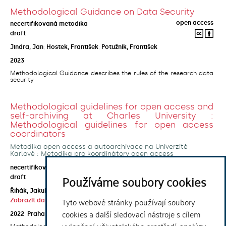
Methodological Guidance on Data Security
open access
necertifikovaná metodika
draft
Jindra, Jan
;
Hostek, František
;
Potužník, František
2023
Methodological Guidance describes the rules of the research data
security
Methodological guidelines for open access and
self-archiving at Charles University :
Methodological guidelines for open access
coordinators
Metodika open access a autoarchivace na Univerzitě
Karlově : Metodika pro koordinátory open access
open access
necertifikovaná metodika
Používáme soubory cookies
draft
Řihák, Jakub
;
Horecká, Anna
;
Kouklík, Ondřej
;
Tyto webové stránky používají soubory
Zobrazit další autory
cookies a další sledovací nástroje s cílem
2022
,
Praha
,
Univerzita Karlova, Ústřední knihovna