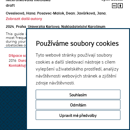
draft
Ovesleová, Hana
;
Posavec-Malok, Dean
;
Javůrková, Jana
;
Zobrazit další autory
2024
,
Praha
,
Univerzita Karlova, Nakladatelství Karolinum
This guide introduces the e-learning support tools that are used
most frequently at Charles University and that you may encounter
Používáme soubory cookies
during your studies. It will also help you to avoid the most common
obstacles associated ...
Tyto webové stránky používají soubory
DSpace software
copyright © 2002-
Theme by
cookies a další sledovací nástroje s cílem
2016
DuraSpace
Kontaktujte nás
|
Vyjádření názoru
vylepšení uživatelského prostředí, analýzy
návštěvnosti webových stránek a zjištění
zdroje návštěvnosti.
Souhlasím
Odmítám
Upravit mé předvolby