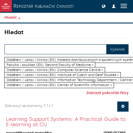
Přeskočit na obsah
Repozitář publikační činnosti
Přep
navig
Hledat
Hledat
Vykonat
Oddělení / ústav / klinika (EN): Katedra distribuovaných a spolehlivých systé
Fakulta / součást (EN): Second Faculty of Medicine ×
Oddělení / ústav / klinika (EN): Computer Science Centre ×
Oddělení / ústav / klinika (EN): Institute of Czech and Deaf Studies ×
Oddělení / ústav / klinika (EN): Information Technology Department / Centre
Oddělení / ústav / klinika (EN): Center of Scientific Information ×
Zobrazit pokročilé filtry
Zobrazují se záznamy 1-1 z 1
Learning Support Systems: A Practical Guide to
E-learning at CU
open access
necertifikovaná metodika