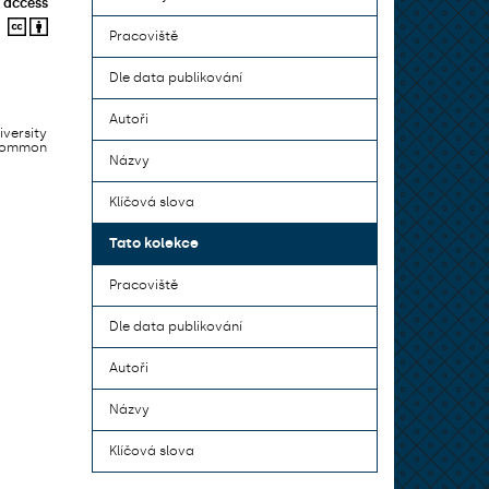
 access
Pracoviště
Dle data publikování
Autoři
iversity
 common
Názvy
Klíčová slova
Tato kolekce
Pracoviště
Dle data publikování
Autoři
Názvy
Klíčová slova