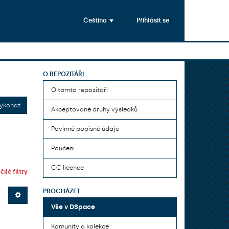
Čeština
Přihlásit se
O REPOZITÁŘI
O tomto repozitáři
ykonat
Akceptované druhy výsledků
Povinné popisné údaje
Poučení
CC licence
ilé filtry
PROCHÁZET
Vše v DSpace
Komunity a kolekce