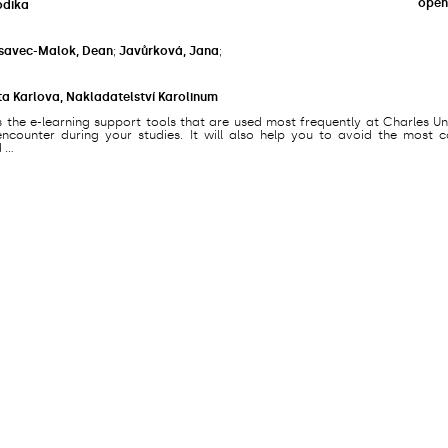
open
odika
savec-Malok, Dean
;
Javůrková, Jana
;
ta Karlova, Nakladatelství Karolinum
s the e-learning support tools that are used most frequently at Charles Un
counter during your studies. It will also help you to avoid the most
...