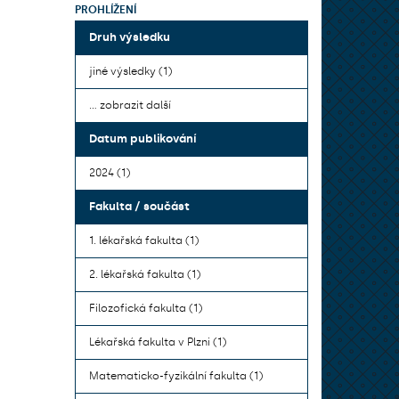
PROHLÍŽENÍ
Druh výsledku
jiné výsledky (1)
... zobrazit další
Datum publikování
2024 (1)
Fakulta / součást
1. lékařská fakulta (1)
2. lékařská fakulta (1)
Filozofická fakulta (1)
Lékařská fakulta v Plzni (1)
Matematicko-fyzikální fakulta (1)