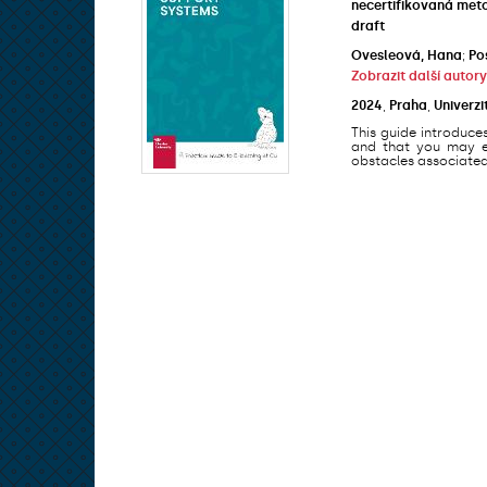
necertifikovaná met
draft
Ovesleová, Hana
;
Po
Zobrazit další autory
2024
,
Praha
,
Univerzi
This guide introduce
and that you may en
obstacles associated 