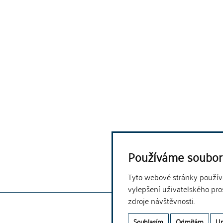
Používáme soubor
Tyto webové stránky používaj
vylepšení uživatelského pro
zdroje návštěvnosti.
Souhlasím
Odmítám
Up