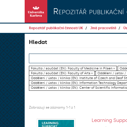
Přeskočit na obsah
Repozitář publikační 
Repozitář publikační činnosti UK
Jiná pracoviště
Ús
Hledat
Fakulta / součást (EN): Faculty of Medicine in Pilsen ×
Oddě
Fakulta / součást (EN): Faculty of Arts ×
Oddělení / ústav /
Oddělení / ústav / klinika (EN): Institute of Czech and Deaf S
Oddělení / ústav / klinika (EN): Information Technology Dep
Oddělení / ústav / klinika (EN): Center of Scientific Informati
Zobrazují se záznamy 1-1 z 1
Learning Suppo