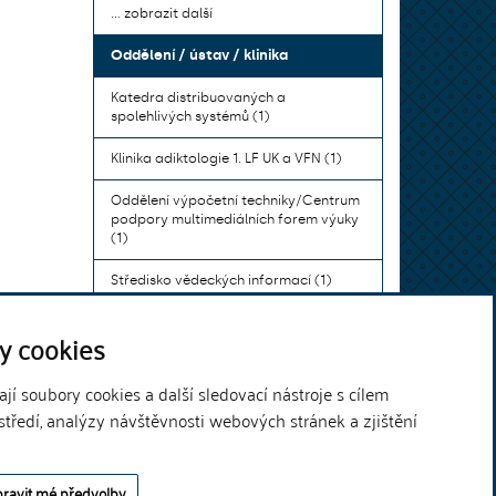
... zobrazit další
Oddělení / ústav / klinika
Katedra distribuovaných a
spolehlivých systémů (1)
Klinika adiktologie 1. LF UK a VFN (1)
Oddělení výpočetní techniky/Centrum
podpory multimediálních forem výuky
(1)
Středisko vědeckých informací (1)
Ústav bohemistiky pro cizince a
y cookies
komunikace neslyšících (1)
... zobrazit další
í soubory cookies a další sledovací nástroje s cílem
středí, analýzy návštěvnosti webových stránek a zjištění
Theme by
ravit mé předvolby