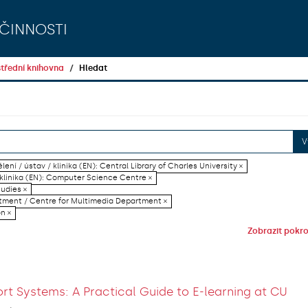
činnosti
třední knihovna
Hledat
V
lení / ústav / klinika (EN): Central Library of Charles University ×
 klinika (EN): Computer Science Centre ×
tudies ×
artment / Centre for Multimedia Department ×
on ×
Zobrazit pokroč
rt Systems: A Practical Guide to E-learning at CU