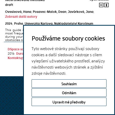
draft
Ovesleová, Hana
;
Posavec-Malok, Dean
;
Javůrková, Jana
;
Zobrazit další autory
2024
,
Praha
,
Univerzita Karlova, Nakladatelství Karolinum
This guide introduces the e-learning support tools that are used
most frequently at Charles University and that you may encounter
Používáme soubory cookies
during your studies. It will also help you to avoid the most common
obstacles associated ...
Tyto webové stránky používají soubory
DSpace software
copyright © 2002-
Theme by
cookies a další sledovací nástroje s cílem
2016
DuraSpace
Kontaktujte nás
|
Vyjádření názoru
vylepšení uživatelského prostředí, analýzy
návštěvnosti webových stránek a zjištění
zdroje návštěvnosti.
Souhlasím
Odmítám
Upravit mé předvolby