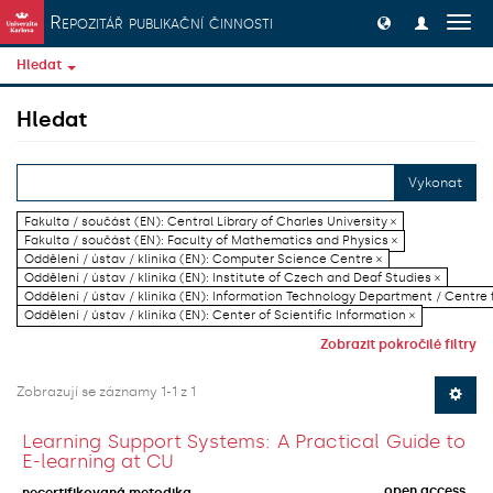
Přeskočit na obsah
Repozitář publikační činnosti
Přep
navig
Hledat
Hledat
Vykonat
Fakulta / součást (EN): Central Library of Charles University ×
Fakulta / součást (EN): Faculty of Mathematics and Physics ×
Oddělení / ústav / klinika (EN): Computer Science Centre ×
Oddělení / ústav / klinika (EN): Institute of Czech and Deaf Studies ×
Oddělení / ústav / klinika (EN): Information Technology Department / Centre
Oddělení / ústav / klinika (EN): Center of Scientific Information ×
Zobrazit pokročilé filtry
Zobrazují se záznamy 1-1 z 1
Learning Support Systems: A Practical Guide to
E-learning at CU
open access
necertifikovaná metodika