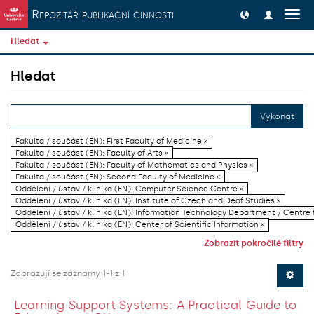
Přeskočit na obsah
Repozitář publikační činnosti
Přep
navig
Hledat
Hledat
Vykonat
Fakulta / součást (EN): First Faculty of Medicine ×
Fakulta / součást (EN): Faculty of Arts ×
Fakulta / součást (EN): Faculty of Mathematics and Physics ×
Fakulta / součást (EN): Second Faculty of Medicine ×
Oddělení / ústav / klinika (EN): Computer Science Centre ×
Oddělení / ústav / klinika (EN): Institute of Czech and Deaf Studies ×
Oddělení / ústav / klinika (EN): Information Technology Department / Centre
Oddělení / ústav / klinika (EN): Center of Scientific Information ×
Zobrazit pokročilé filtry
Zobrazují se záznamy 1-1 z 1
Learning Support Systems: A Practical Guide to