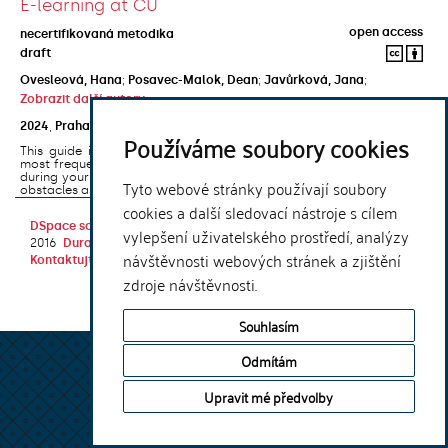
E-learning at CU
open access
necertifikovaná metodika
draft
Ovesleová, Hana
;
Posavec-Malok, Dean
;
Javůrková, Jana
;
Zobrazit další autory
2024
,
Praha
,
Univerzita Karlova, Nakladatelství Karolinum
Používáme soubory cookies
This guide introduces the e-learning support tools that are used
most frequently at Charles University and that you may encounter
during your studies. It will also help you to avoid the most common
Tyto webové stránky používají soubory
obstacles associated ...
cookies a další sledovací nástroje s cílem
DSpace software
copyright © 2002-
Theme by
vylepšení uživatelského prostředí, analýzy
2016
DuraSpace
návštěvnosti webových stránek a zjištění
Kontaktujte nás
|
Vyjádření názoru
zdroje návštěvnosti.
Souhlasím
Odmítám
Upravit mé předvolby