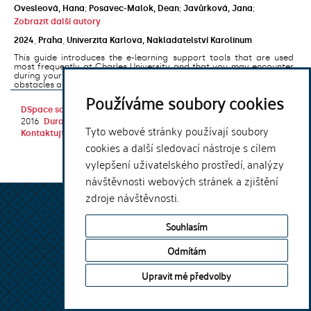
Ovesleová, Hana
;
Posavec-Malok, Dean
;
Javůrková, Jana
;
Zobrazit další autory
2024
,
Praha
,
Univerzita Karlova, Nakladatelství Karolinum
This guide introduces the e-learning support tools that are used
most frequently at Charles University and that you may encounter
during your studies. It will also help you to avoid the most common
obstacles associated ...
Používáme soubory cookies
DSpace software
copyright © 2002-
Theme by
2016
DuraSpace
Tyto webové stránky používají soubory
Kontaktujte nás
|
Vyjádření názoru
cookies a další sledovací nástroje s cílem
vylepšení uživatelského prostředí, analýzy
návštěvnosti webových stránek a zjištění
zdroje návštěvnosti.
Souhlasím
Odmítám
Upravit mé předvolby