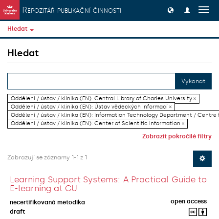
Přeskočit na obsah
Repozitář publikační činnosti
Přep
navig
Hledat
Hledat
Vykonat
Oddělení / ústav / klinika (EN): Central Library of Charles University ×
Oddělení / ústav / klinika (EN): Ústav vědeckých informací ×
Oddělení / ústav / klinika (EN): Information Technology Department / Centre
Oddělení / ústav / klinika (EN): Center of Scientific Information ×
Zobrazit pokročilé filtry
Zobrazují se záznamy 1-1 z 1
Learning Support Systems: A Practical Guide to
E-learning at CU
open access
necertifikovaná metodika
draft