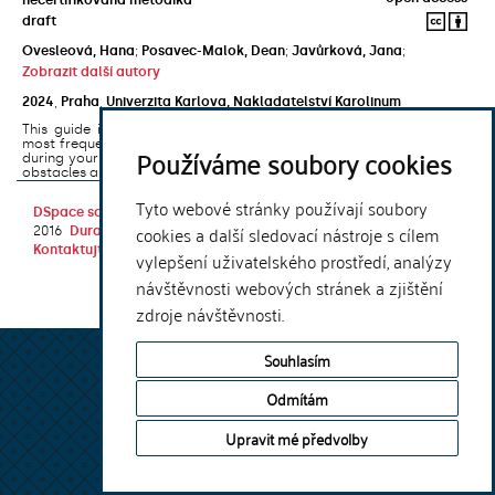
draft
Ovesleová, Hana
;
Posavec-Malok, Dean
;
Javůrková, Jana
;
Zobrazit další autory
2024
,
Praha
,
Univerzita Karlova, Nakladatelství Karolinum
This guide introduces the e-learning support tools that are used
most frequently at Charles University and that you may encounter
Používáme soubory cookies
during your studies. It will also help you to avoid the most common
obstacles associated ...
Tyto webové stránky používají soubory
DSpace software
copyright © 2002-
Theme by
cookies a další sledovací nástroje s cílem
2016
DuraSpace
Kontaktujte nás
|
Vyjádření názoru
vylepšení uživatelského prostředí, analýzy
návštěvnosti webových stránek a zjištění
zdroje návštěvnosti.
Souhlasím
Odmítám
Upravit mé předvolby