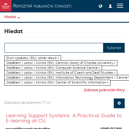
Přeskočit na obsah
Repozitář publikační činnosti
Přep
navig
Hledat
Hledat
Vykonat
Druh výsledku (EN): other result ×
Oddělení / ústav / klinika (EN): Central Library of Charles University ×
Oddělení / ústav / klinika (EN): Computer Science Centre ×
Oddělení / ústav / klinika (EN): Institute of Czech and Deaf Studies ×
Oddělení / ústav / klinika (EN): Information Technology Department / Centre
Oddělení / ústav / klinika (EN): Center of Scientific Information ×
Zobrazit pokročilé filtry
Zobrazují se záznamy 1-1 z 1
Learning Support Systems: A Practical Guide to
E-learning at CU
open access
necertifikovaná metodika