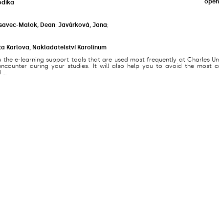
open
odika
savec-Malok, Dean
;
Javůrková, Jana
;
ta Karlova, Nakladatelství Karolinum
s the e-learning support tools that are used most frequently at Charles Un
counter during your studies. It will also help you to avoid the most
...