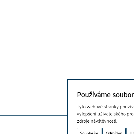
Používáme soubor
Tyto webové stránky používaj
vylepšení uživatelského pro
zdroje návštěvnosti.
Souhlasím
Odmítám
Up