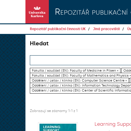
Přeskočit na obsah
Repozitář publikační 
Repozitář publikační činnosti UK
Jiná pracoviště
Ús
Hledat
Fakulta / součást (EN): Faculty of Medicine in Pilsen ×
Oddě
Fakulta / součást (EN): Faculty of Mathematics and Physics ×
Oddělení / ústav / klinika (EN): Computer Science Centre ×
Oddělení / ústav / klinika (EN): Information Technology Dep
Oddělení / ústav / klinika (EN): Center of Scientific Informati
Zobrazují se záznamy 1-1 z 1
Learning Suppo