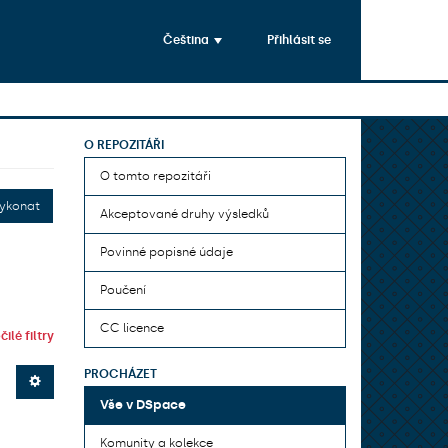
Čeština
Přihlásit se
O REPOZITÁŘI
O tomto repozitáři
ykonat
Akceptované druhy výsledků
Povinné popisné údaje
Poučení
CC licence
ilé filtry
PROCHÁZET
Vše v DSpace
Komunity a kolekce