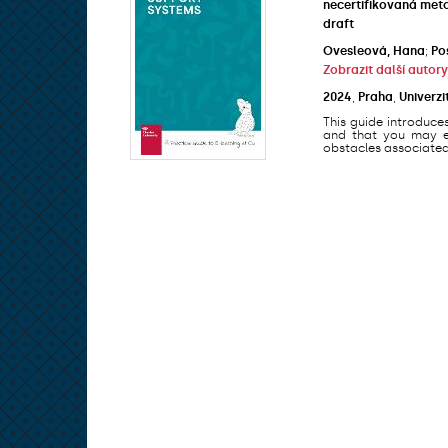
necertifikovaná met
draft
Ovesleová, Hana
;
Po
Zobrazit další autory
2024
,
Praha
,
Univerzi
This guide introduce
and that you may en
obstacles associated 