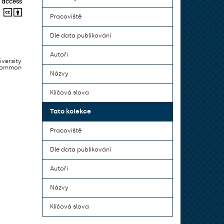
 access
Pracoviště
Dle data publikování
Autoři
iversity
 common
Názvy
Klíčová slova
Tato kolekce
Pracoviště
Dle data publikování
Autoři
Názvy
Klíčová slova