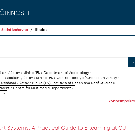
činnosti
třední knihovna
Hledat
V
lení / ústav / klinika (EN): Department of Addictology ×
Oddělení / ústav / klinika (EN): Central Library of Charles University ×
Oddělení / ústav / klinika (EN): Institute of Czech and Deaf Studies ×
artment / Centre for Multimedia Department ×
on ×
Zobrazit pokroč
rt Systems: A Practical Guide to E-learning at CU