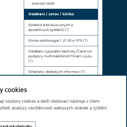
... zobrazit další
Oddělení / ústav / klinika
Katedra distribuovaných a
spolehlivých systémů (1)
Klinika adiktologie 1. LF UK a VFN (1)
Oddělení výpočetní techniky/Centrum
podpory multimediálních forem výuky
(1)
Středisko vědeckých informací (1)
Ústav bohemistiky pro cizince a
y cookies
komunikace neslyšících (1)
... zobrazit další
í soubory cookies a další sledovací nástroje s cílem
středí, analýzy návštěvnosti webových stránek a zjištění
Theme by
ravit mé předvolby