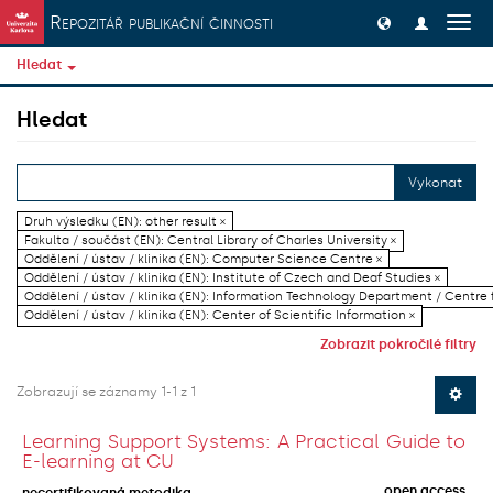
Přeskočit na obsah
Repozitář publikační činnosti
Přep
navig
Hledat
Hledat
Vykonat
Druh výsledku (EN): other result ×
Fakulta / součást (EN): Central Library of Charles University ×
Oddělení / ústav / klinika (EN): Computer Science Centre ×
Oddělení / ústav / klinika (EN): Institute of Czech and Deaf Studies ×
Oddělení / ústav / klinika (EN): Information Technology Department / Centre
Oddělení / ústav / klinika (EN): Center of Scientific Information ×
Zobrazit pokročilé filtry
Zobrazují se záznamy 1-1 z 1
Learning Support Systems: A Practical Guide to
E-learning at CU
open access
necertifikovaná metodika