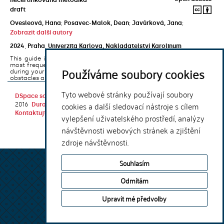
draft
Ovesleová, Hana
;
Posavec-Malok, Dean
;
Javůrková, Jana
;
Zobrazit další autory
2024
,
Praha
,
Univerzita Karlova, Nakladatelství Karolinum
This guide introduces the e-learning support tools that are used
most frequently at Charles University and that you may encounter
Používáme soubory cookies
during your studies. It will also help you to avoid the most common
obstacles associated ...
Tyto webové stránky používají soubory
DSpace software
copyright © 2002-
Theme by
cookies a další sledovací nástroje s cílem
2016
DuraSpace
Kontaktujte nás
|
Vyjádření názoru
vylepšení uživatelského prostředí, analýzy
návštěvnosti webových stránek a zjištění
zdroje návštěvnosti.
Souhlasím
Odmítám
Upravit mé předvolby