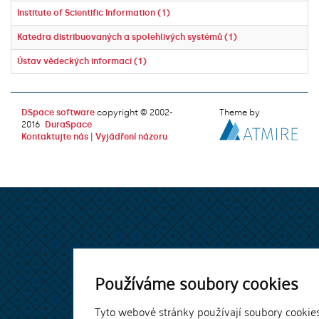
Institute of Scientific Information (1)
Katedra distribuovaných a spolehlivých systémů (1)
Ústav vědeckých informací (1)
DSpace software
copyright © 2002-
Theme by
2016
DuraSpace
Kontaktujte nás
|
Vyjádření názoru
Používáme soubory cookies
Tyto webové stránky používají soubory cookie