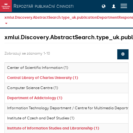
Přeskočit na obsah
Repozitář publikační činnosti
Přep
navig
xmlui.Discovery.AbstractSearch.type_uk.publicationDepartmentResponsi
xmlui.Discovery.AbstractSearch.type_uk.publ
Zobrazují se záznamy 1-10
Center of Scientific Information (1)
Central Library of Charles University (1)
Computer Science Centre (1)
Department of Addictology (1)
Information Technology Department / Centre for Multimedia Departmen
Institute of Czech and Deaf Studies (1)
Institute of Information Studies and Librarianship (1)