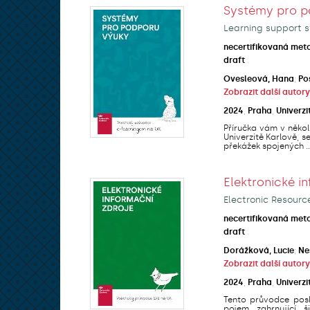
Systémy pro p
Learning support s
necertifikovaná met
draft
Ovesleová, Hana
;
Po
Zobrazit další autory
2024
,
Praha
,
Univerzi
Příručka vám v někol
Univerzitě Karlově, 
překážek spojených ..
Elektronické i
Electronic Resourc
necertifikovaná met
draft
Dorážková, Lucie
;
Ne
Zobrazit další autory
2024
,
Praha
,
Univerzi
Tento průvodce posk
pojem zahrnující š