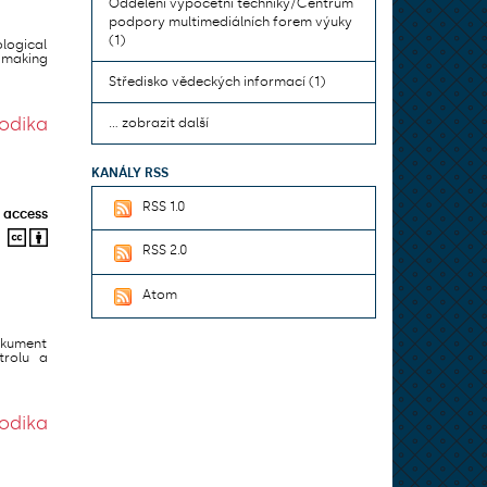
Oddělení výpočetní techniky/Centrum
podpory multimediálních forem výuky
(1)
logical
 making
Středisko vědeckých informací (1)
odika
... zobrazit další
KANÁLY RSS
RSS 1.0
 access
RSS 2.0
Atom
okument
trolu a
odika