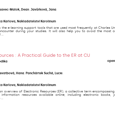
savec-Malok, Dean
;
Javůrková, Jana
;
ta Karlova, Nakladatelství Karolinum
s the e-learning support tools that are used most frequently at Charles Un
counter during your studies. It will also help you to avoid the most
...
ources : A Practical Guide to the ER at CU
open
odika
svatbová, Hana
;
Panchártek Suchá, Lucie
;
ta Karlova, Nakladatelství Karolinum
an overview of Electronic Resources (ER), a collective term encompassing
 information resources available online, including electronic books, jo
...