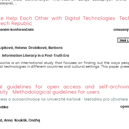
sopisů, ...
 Help Each Other with Digital Technologies: Tec
zech Republic
vaném konferenčním
omezený 
Lipková, Helena
;
Drobíková, Barbora
r
,
Information Literacy in a Post-Truth Era
orks is an international study that focuses on finding out the ways peop
al technologies in different countries and cultural settings. This paper pres
al guidelines for open access and self-archivi
sity : Methodological guidelines for users
ss a autoarchivace na Univerzitě Karlově : Metodika pro uživatele
open
odika
á, Anna
;
Kouklík, Ondřej
;