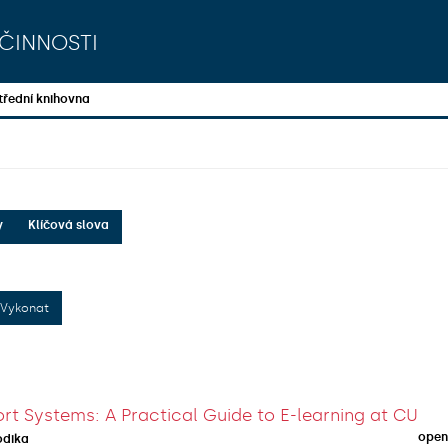
činnosti
třední knihovna
y
Klíčová slova
Vykonat
rt Systems: A Practical Guide to E-learning at CU
open
odika