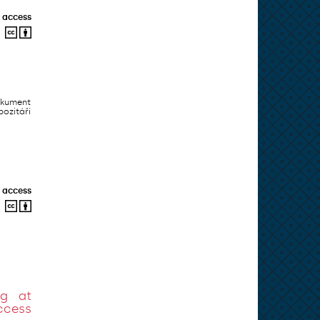
 access
okument
ozitáři
 access
ng at
ccess