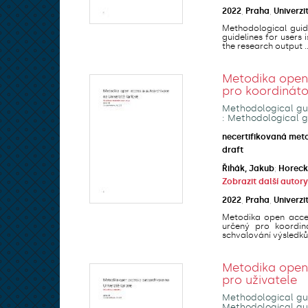
2022
,
Praha
,
Univerzi
Methodological guide
guidelines for users
the research output ..
Metodika open 
pro koordinát
Methodological gui
: Methodological g
necertifikovaná met
draft
Řihák, Jakub
;
Horeck
Zobrazit další autory
2022
,
Praha
,
Univerzi
Metodika open acces
určený pro koordin
schvalování výsledků 
Metodika open 
pro uživatele
Methodological gui
Methodological gui