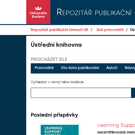
Přeskočit na obsah
Repozitář publikační 
Repozitář publikační činnosti UK
Jiná pracoviště
Ús
Ústřední knihovna
PROCHÁZET DLE
Pracoviště
Dle data publikování
Autoři
Názv
Vyhledat v rámci této kolekce:
Poslední příspěvky
Learning Suppo
necertifikovaná met