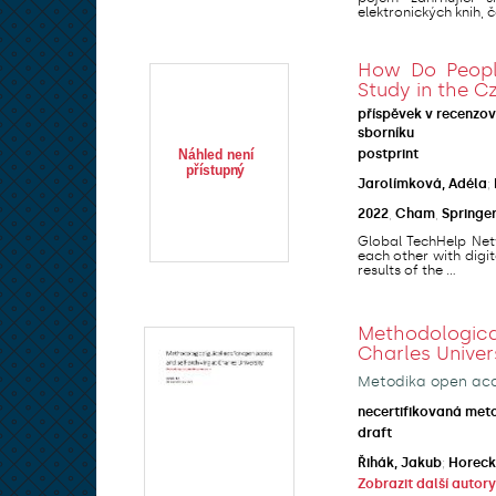
elektronických knih, ča
How Do People
Study in the C
příspěvek v recenzo
sborníku
postprint
Jarolímková, Adéla
;
2022
,
Cham
,
Springe
Global TechHelp Netw
each other with digit
results of the ...
Methodologic
Charles Univer
Metodika open acce
necertifikovaná met
draft
Řihák, Jakub
;
Horeck
Zobrazit další autory