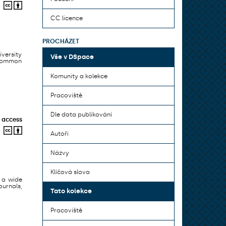
CC licence
PROCHÁZET
iversity
Vše v DSpace
 common
Komunity a kolekce
Pracoviště
Dle data publikování
 access
Autoři
Názvy
Klíčová slova
 a wide
urnals,
Tato kolekce
Pracoviště