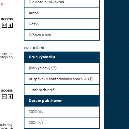
Dle data publikování
UK
Autoři
 access
Názvy
Klíčová slova
PROHLÍŽENÍ
ningu na
Druh výsledku
stějších
jiné výsledky (9)
příspěvek v konferenčním sborníku (1)
... zobrazit další
 access
Datum publikování
2022 (6)
2024 (4)
ouhrnný
 včetně