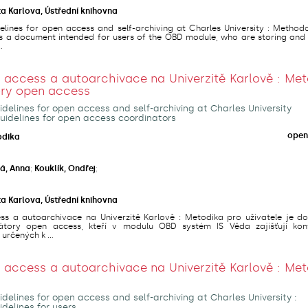
ta Karlova, Ústřední knihovna
lines for open access and self-archiving at Charles University : Methodo
 is a document intended for users of the OBD module, who are storing and
.
access a autoarchivace na Univerzitě Karlově : Met
ory open access
delines for open access and self-archiving at Charles University
uidelines for open access coordinators
open
odika
á, Anna
;
Kouklík, Ondřej
;
ta Karlova, Ústřední knihovna
s a autoarchivace na Univerzitě Karlově : Metodika pro uživatele je d
átory open access, kteří v modulu OBD systém IS Věda zajišťují kon
určených k ...
access a autoarchivace na Univerzitě Karlově : Met
delines for open access and self-archiving at Charles University :
delines for users