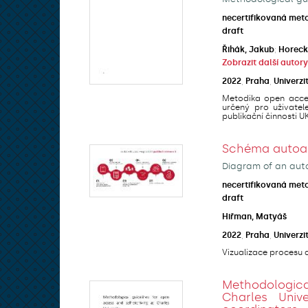
necertifikovaná met
draft
Řihák, Jakub
;
Horeck
Zobrazit další autory
2022
,
Praha
,
Univerzi
Metodika open acces
určený pro uživatel
publikační činnosti UK 
Schéma autoarc
Diagram of an auto
necertifikovaná met
draft
Hiřman, Matyáš
2022
,
Praha
,
Univerzi
Vizualizace procesu a
Methodologic
Charles Univ