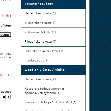
Fakulta / součást
Ústřední knihovna (4)
hhelp
1. lékařská fakulta (1)
přístup
2. lékařská fakulta (1)
Filozofická fakulta (1)
Lékařská fakulta v Plzni (1)
le help
ents the
... zobrazit další
Oddělení / ústav / klinika
ng at
Ústřední knihovna (4)
Katedra distribuovaných a
 access
spolehlivých systémů (1)
Klinika adiktologie 1. LF UK a VFN (1)