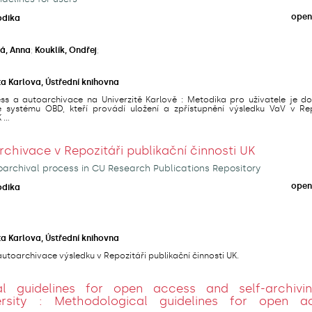
open
odika
á, Anna
;
Kouklík, Ondřej
;
ta Karlova, Ústřední knihovna
s a autoarchivace na Univerzitě Karlově : Metodika pro uživatele je d
e systému OBD, kteří provádí uložení a zpřístupnění výsledku VaV v Rep
...
hivace v Repozitáři publikační činnosti UK
archival process in CU Research Publications Repository
open
odika
ta Karlova, Ústřední knihovna
utoarchivace výsledku v Repozitáři publikační činnosti UK.
al guidelines for open access and self-archivi
ersity : Methodological guidelines for open a