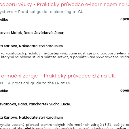
odporu výuky - Praktický průvodce e-learningem na 
ystems – Practical guide to elearning at CU
open
odika
savec-Malok, Dean
;
Javůrková, Jana
;
ta Karlova, Nakladatelství Karolinum
ika kapitolách představí nejčastěji využívané nástroje pro podporu e-lear
se kterými se během studia můžete setkat, a pomůže vám vyvarovat se nejča
.
nformační zdroje – Praktický průvodce EIZ na UK
es – A practical guide to the ER at CU
open
odika
svatbová, Hana
;
Panchártek Suchá, Lucie
;
ta Karlova, Nakladatelství Karolinum
ytuje ucelený přehled elektronických informačních zdrojů (EIZ), což je s
irokou škálu elektronických informačních zdrojů dostupných online,