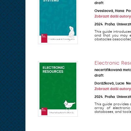
draft
Ovesleová, Hana
;
Po
Zobrazit další autory
2024
,
Praha
,
Univerzi
This guide introduce
and that you may en
obstacles associated 
Electronic Res
necertifikovaná met
draft
Dorážková, Lucie
;
Ne
Zobrazit další autory
2024
,
Praha
,
Univerzi
This guide provides 
array of electronic
databases, and tools 