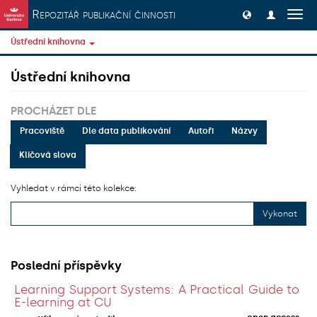
Přeskočit na obsah
Repozitář publikační činnosti
Přep
navig
Ústřední knihovna
Ústřední knihovna
PROCHÁZET DLE
Pracoviště
Dle data publikování
Autoři
Názvy
Klíčová slova
Vyhledat v rámci této kolekce:
Vykonat
Poslední příspěvky
Learning Support Systems: A Practical Guide to
E-learning at CU