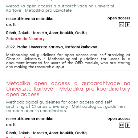
Metodika open access a autoarchivace na Univerzitě
Karlově : Metodika pro uživatele
open access
necertifikovaná metodika
draft
Řihák, Jakub
;
Horecká, Anna
;
Kouklík, Ondřej
;
Zobrazit další autory
2022
,
Praha
,
Univerzita Karlova, Ústřední knihovna
Methodological guidelines for open access and self-archiving at
Charles University : Methodological guidelines for users is a
document intended for users of the OBD module, who are storing
and making the research output ...
Metodika open access a autoarchivace na
Univerzitě Karlově : Metodika pro koordinátory
open access
Methodological guidelines for open access and self-
archiving at Charles University : Methodological guidelines
for open access coordinators
open access
necertifikovaná metodika
draft
Řihák, Jakub
;
Horecká, Anna
;
Kouklík, Ondřej
;