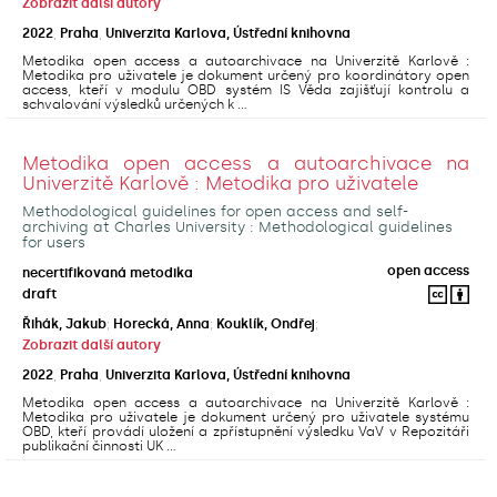
Zobrazit další autory
2022
,
Praha
,
Univerzita Karlova, Ústřední knihovna
Metodika open access a autoarchivace na Univerzitě Karlově :
Metodika pro uživatele je dokument určený pro koordinátory open
access, kteří v modulu OBD systém IS Věda zajišťují kontrolu a
schvalování výsledků určených k ...
Metodika open access a autoarchivace na
Univerzitě Karlově : Metodika pro uživatele
Methodological guidelines for open access and self-
archiving at Charles University : Methodological guidelines
for users
open access
necertifikovaná metodika
draft
Řihák, Jakub
;
Horecká, Anna
;
Kouklík, Ondřej
;
Zobrazit další autory
2022
,
Praha
,
Univerzita Karlova, Ústřední knihovna
Metodika open access a autoarchivace na Univerzitě Karlově :
Metodika pro uživatele je dokument určený pro uživatele systému
OBD, kteří provádí uložení a zpřístupnění výsledku VaV v Repozitáři
publikační činnosti UK ...