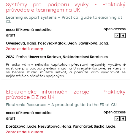
Systémy pro podporu výuky - Praktický
průvodce e-learningem na UK
Learning support systems – Practical guide to elearning at
CU
open access
necertifikovaná metodika
draft
Ovesleová, Hana
;
Posavec-Malok, Dean
;
Javůrková, Jana
;
Zobrazit další autory
2024
,
Praha
,
Univerzita Karlova, Nakladatelství Karolinum
Příručka vám v několika kapitolách představí nejčastěji využívané
nástroje pro podporu e-learningu na Univerzitě Karlově, se kterými
se během studia můžete setkat, a pomůže vám vyvarovat se
nejčastějších překážek spojených ...
Elektronické informační zdroje – Praktický
průvodce EIZ na UK
Electronic Resources – A practical guide to the ER at CU
open access
necertifikovaná metodika
draft
Dorážková, Lucie
;
Nesvatbová, Hana
;
Panchártek Suchá, Lucie
;
Zobrazit další autory