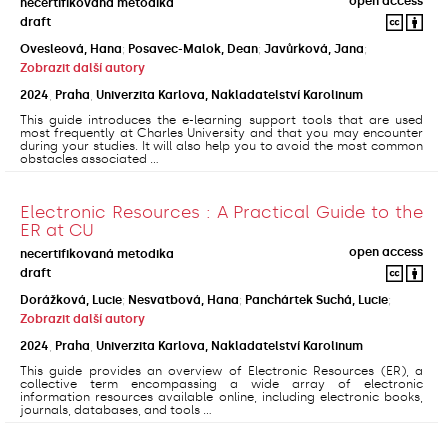
open access
necertifikovaná metodika
draft
Ovesleová, Hana
;
Posavec-Malok, Dean
;
Javůrková, Jana
;
Zobrazit další autory
2024
,
Praha
,
Univerzita Karlova, Nakladatelství Karolinum
This guide introduces the e-learning support tools that are used
most frequently at Charles University and that you may encounter
during your studies. It will also help you to avoid the most common
obstacles associated ...
Electronic Resources : A Practical Guide to the
ER at CU
open access
necertifikovaná metodika
draft
Dorážková, Lucie
;
Nesvatbová, Hana
;
Panchártek Suchá, Lucie
;
Zobrazit další autory
2024
,
Praha
,
Univerzita Karlova, Nakladatelství Karolinum
This guide provides an overview of Electronic Resources (ER), a
collective term encompassing a wide array of electronic
information resources available online, including electronic books,
journals, databases, and tools ...