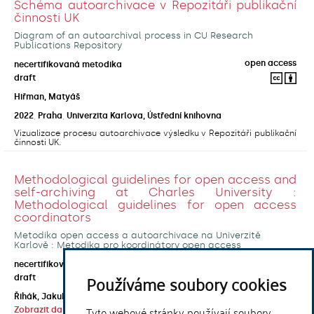
Schéma autoarchivace v Repozitáři publikační
činnosti UK
Diagram of an autoarchival process in CU Research
Publications Repository
open access
necertifikovaná metodika
draft
Hiřman, Matyáš
2022
,
Praha
,
Univerzita Karlova, Ústřední knihovna
Vizualizace procesu autoarchivace výsledku v Repozitáři publikační
činnosti UK.
Methodological guidelines for open access and
self-archiving at Charles University :
Methodological guidelines for open access
coordinators
Metodika open access a autoarchivace na Univerzitě
Karlově : Metodika pro koordinátory open access
open access
necertifikovaná metodika
Používáme soubory cookies
draft
Řihák, Jakub
;
Horecká, Anna
;
Kouklík, Ondřej
;
Tyto webové stránky používají soubory
Zobrazit další autory