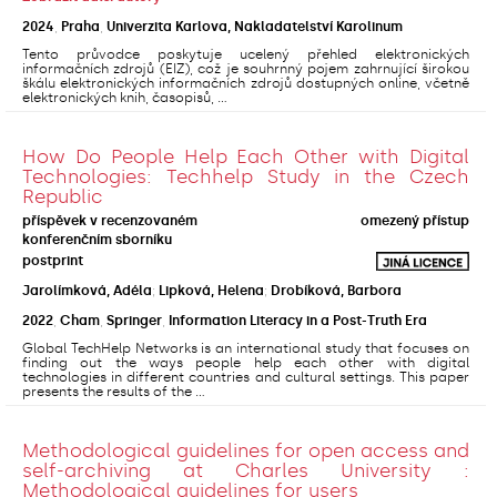
2024
,
Praha
,
Univerzita Karlova, Nakladatelství Karolinum
Tento průvodce poskytuje ucelený přehled elektronických
informačních zdrojů (EIZ), což je souhrnný pojem zahrnující širokou
škálu elektronických informačních zdrojů dostupných online, včetně
elektronických knih, časopisů, ...
How Do People Help Each Other with Digital
Technologies: Techhelp Study in the Czech
Republic
příspěvek v recenzovaném
omezený přístup
konferenčním sborníku
postprint
Jarolímková, Adéla
;
Lipková, Helena
;
Drobíková, Barbora
2022
,
Cham
,
Springer
,
Information Literacy in a Post-Truth Era
Global TechHelp Networks is an international study that focuses on
finding out the ways people help each other with digital
technologies in different countries and cultural settings. This paper
presents the results of the ...
Methodological guidelines for open access and
self-archiving at Charles University :
Methodological guidelines for users