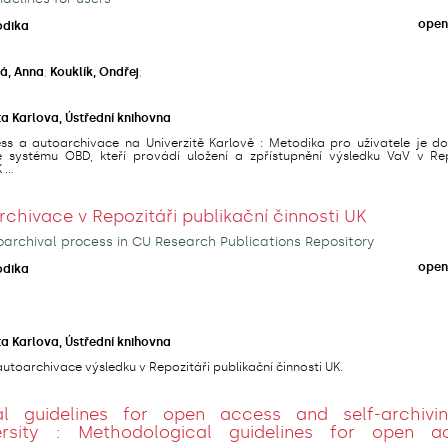
open
odika
á, Anna
;
Kouklík, Ondřej
;
ta Karlova, Ústřední knihovna
s a autoarchivace na Univerzitě Karlově : Metodika pro uživatele je d
e systému OBD, kteří provádí uložení a zpřístupnění výsledku VaV v Rep
...
hivace v Repozitáři publikační činnosti UK
archival process in CU Research Publications Repository
open
odika
ta Karlova, Ústřední knihovna
utoarchivace výsledku v Repozitáři publikační činnosti UK.
al guidelines for open access and self-archivi
ersity : Methodological guidelines for open a