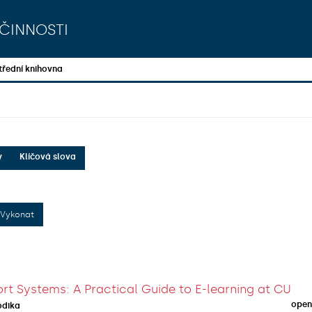
činnosti
třední knihovna
y
Klíčová slova
Vykonat
rt Systems: A Practical Guide to E-learning at CU
open
odika