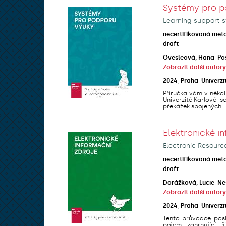
Systémy pro p
Learning support s
necertifikovaná met
draft
Ovesleová, Hana
;
Po
Zobrazit další autory
2024
,
Praha
,
Univerzi
Příručka vám v někol
Univerzitě Karlově, 
překážek spojených ..
Elektronické i
Electronic Resourc
necertifikovaná met
draft
Dorážková, Lucie
;
Ne
Zobrazit další autory
2024
,
Praha
,
Univerzi
Tento průvodce posk
pojem zahrnující š