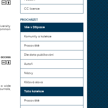
CC licence
PROCHÁZET
iversity
Vše v DSpace
 common
Komunity a kolekce
Pracoviště
Dle data publikování
 access
Autoři
Názvy
Klíčová slova
 a wide
urnals,
Tato kolekce
Pracoviště