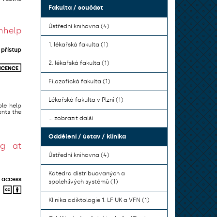
Fakulta / součást
Ústřední knihovna (4)
hhelp
1. lékařská fakulta (1)
přístup
2. lékařská fakulta (1)
Filozofická fakulta (1)
Lékařská fakulta v Plzni (1)
le help
ents the
... zobrazit další
Oddělení / ústav / klinika
ng at
Ústřední knihovna (4)
Katedra distribuovaných a
 access
spolehlivých systémů (1)
Klinika adiktologie 1. LF UK a VFN (1)