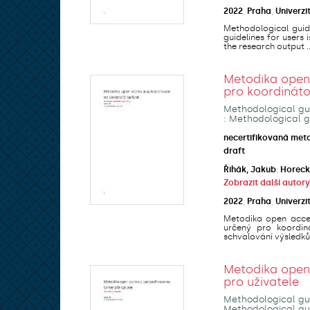
2022
,
Praha
,
Univerzi
Methodological guide
guidelines for users
the research output ..
Metodika open 
pro koordinát
Methodological gui
: Methodological g
necertifikovaná met
draft
Řihák, Jakub
;
Horeck
Zobrazit další autory
2022
,
Praha
,
Univerzi
Metodika open acces
určený pro koordin
schvalování výsledků 
Metodika open 
pro uživatele
Methodological gui
Methodological gui