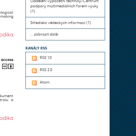
Oddělení výpočetní techniky/Centrum
podpory multimediálních forem výuky
(1)
logical
 making
Středisko vědeckých informací (1)
odika
... zobrazit další
KANÁLY RSS
RSS 1.0
 access
RSS 2.0
Atom
okument
trolu a
odika