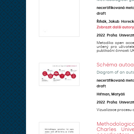
necertifikovaná met
draft
Řihák, Jakub
;
Horeck
Zobrazit další autory
2022
,
Praha
,
Univerzi
Metodika open acces
určený pro uživatel
publikační činnosti UK 
Schéma autoarc
Diagram of an auto
necertifikovaná met
draft
Hiřman, Matyáš
2022
,
Praha
,
Univerzi
Vizualizace procesu a
Methodologic
Charles Univ