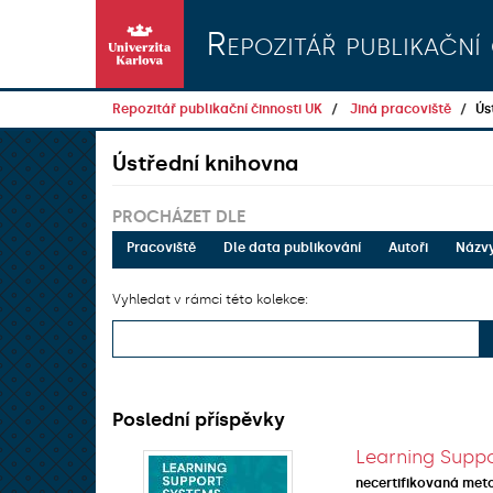
Přeskočit na obsah
Repozitář publikační 
Repozitář publikační činnosti UK
Jiná pracoviště
Ús
Ústřední knihovna
PROCHÁZET DLE
Pracoviště
Dle data publikování
Autoři
Názv
Vyhledat v rámci této kolekce:
Poslední příspěvky
Learning Suppo
necertifikovaná met