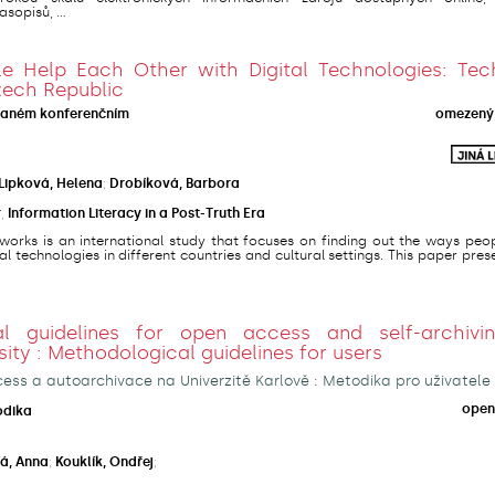
sopisů, ...
 Help Each Other with Digital Technologies: Tec
zech Republic
vaném konferenčním
omezený 
Lipková, Helena
;
Drobíková, Barbora
r
,
Information Literacy in a Post-Truth Era
orks is an international study that focuses on finding out the ways peop
al technologies in different countries and cultural settings. This paper pres
al guidelines for open access and self-archivi
sity : Methodological guidelines for users
ss a autoarchivace na Univerzitě Karlově : Metodika pro uživatele
open
odika
á, Anna
;
Kouklík, Ondřej
;