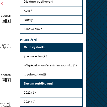
Dle data publikování
UK
Autoři
 access
Názvy
Klíčová slova
PROHLÍŽENÍ
ningu na
Druh výsledku
stějších
jiné výsledky (9)
příspěvek v konferenčním sborníku (1)
... zobrazit další
 access
Datum publikování
2022 (6)
2024 (4)
ouhrnný
 včetně