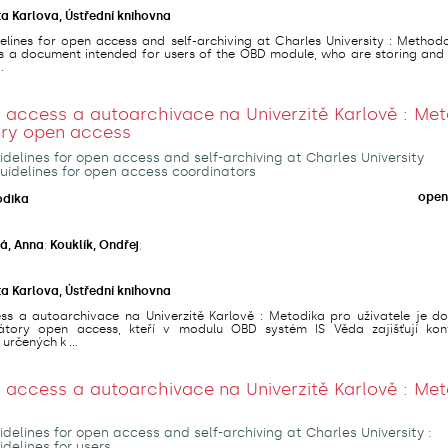
ta Karlova, Ústřední knihovna
lines for open access and self-archiving at Charles University : Methodo
 is a document intended for users of the OBD module, who are storing and
.
access a autoarchivace na Univerzitě Karlově : Met
ory open access
delines for open access and self-archiving at Charles University
uidelines for open access coordinators
open
odika
á, Anna
;
Kouklík, Ondřej
;
ta Karlova, Ústřední knihovna
s a autoarchivace na Univerzitě Karlově : Metodika pro uživatele je d
átory open access, kteří v modulu OBD systém IS Věda zajišťují kon
určených k ...
access a autoarchivace na Univerzitě Karlově : Met
delines for open access and self-archiving at Charles University :
delines for users