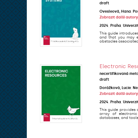
draft
Ovesleová, Hana
;
Po
Zobrazit další autory
2024
,
Praha
,
Univerzi
This guide introduce
and that you may en
obstacles associated 
Electronic Res
necertifikovaná met
draft
Dorážková, Lucie
;
Ne
Zobrazit další autory
2024
,
Praha
,
Univerzi
This guide provides 
array of electronic
databases, and tools 