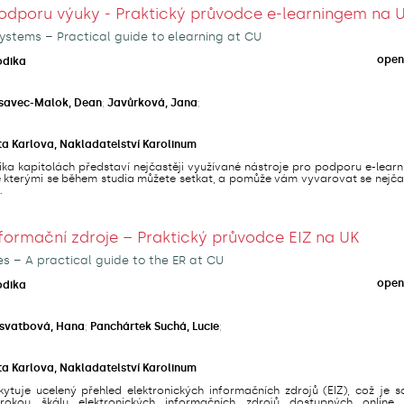
odporu výuky - Praktický průvodce e-learningem na 
ystems – Practical guide to elearning at CU
open
odika
savec-Malok, Dean
;
Javůrková, Jana
;
ta Karlova, Nakladatelství Karolinum
ika kapitolách představí nejčastěji využívané nástroje pro podporu e-lear
se kterými se během studia můžete setkat, a pomůže vám vyvarovat se nejča
.
nformační zdroje – Praktický průvodce EIZ na UK
es – A practical guide to the ER at CU
open
odika
svatbová, Hana
;
Panchártek Suchá, Lucie
;
ta Karlova, Nakladatelství Karolinum
ytuje ucelený přehled elektronických informačních zdrojů (EIZ), což je s
irokou škálu elektronických informačních zdrojů dostupných online,