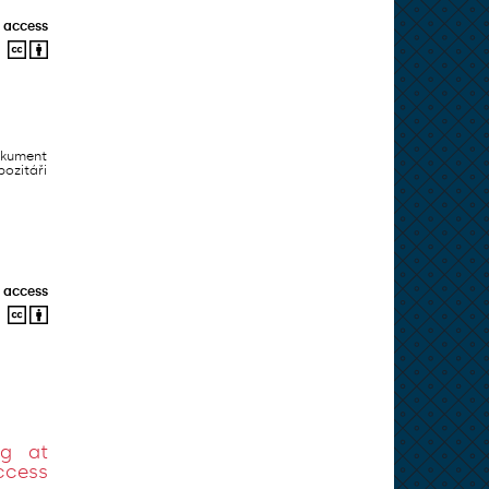
 access
okument
ozitáři
 access
ng at
ccess