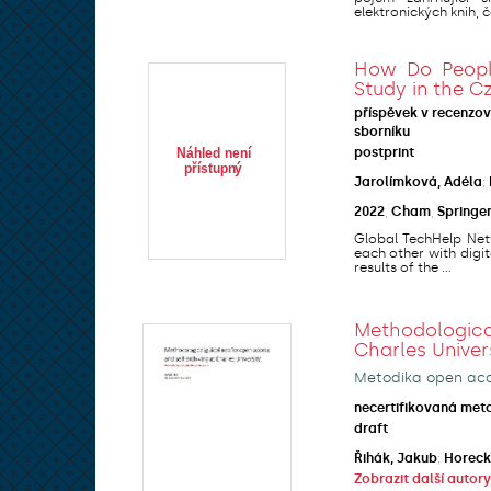
elektronických knih, ča
How Do People
Study in the C
příspěvek v recenzo
sborníku
postprint
Jarolímková, Adéla
;
2022
,
Cham
,
Springe
Global TechHelp Netw
each other with digit
results of the ...
Methodologic
Charles Univer
Metodika open acce
necertifikovaná met
draft
Řihák, Jakub
;
Horeck
Zobrazit další autory