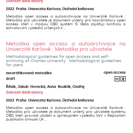
Zobrazit další autory
2022
,
Praha
,
Univerzita Karlova, Ústřední knihovna
Metodika open access a autoarchivace na Univerzitě Karlově :
Metodika pro uživatele je dokument určený pro koordinátory open
access, kteří v modulu OBD systém IS Věda zajišťují kontrolu a
schvalování výsledků určených k ...
Metodika open access a autoarchivace na
Univerzitě Karlově : Metodika pro uživatele
Methodological guidelines for open access and self-
archiving at Charles University : Methodological guidelines
for users
open access
necertifikovaná metodika
draft
Řihák, Jakub
;
Horecká, Anna
;
Kouklík, Ondřej
;
Zobrazit další autory
2022
,
Praha
,
Univerzita Karlova, Ústřední knihovna
Metodika open access a autoarchivace na Univerzitě Karlově :
Metodika pro uživatele je dokument určený pro uživatele systému
OBD, kteří provádí uložení a zpřístupnění výsledku VaV v Repozitáři
publikační činnosti UK ...