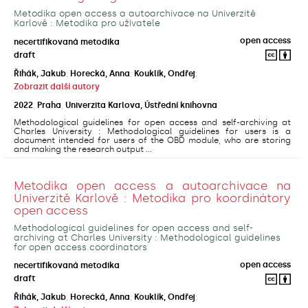
Metodika open access a autoarchivace na Univerzitě
Karlově : Metodika pro uživatele
open access
necertifikovaná metodika
draft
Řihák, Jakub
;
Horecká, Anna
;
Kouklík, Ondřej
;
Zobrazit další autory
2022
,
Praha
,
Univerzita Karlova, Ústřední knihovna
Methodological guidelines for open access and self-archiving at
Charles University : Methodological guidelines for users is a
document intended for users of the OBD module, who are storing
and making the research output ...
Metodika open access a autoarchivace na
Univerzitě Karlově : Metodika pro koordinátory
open access
Methodological guidelines for open access and self-
archiving at Charles University : Methodological guidelines
for open access coordinators
open access
necertifikovaná metodika
draft
Řihák, Jakub
;
Horecká, Anna
;
Kouklík, Ondřej
;