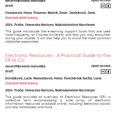
open access
necertifikovaná metodika
draft
Ovesleová, Hana
;
Posavec-Malok, Dean
;
Javůrková, Jana
;
Zobrazit další autory
2024
,
Praha
,
Univerzita Karlova, Nakladatelství Karolinum
This guide introduces the e-learning support tools that are used
most frequently at Charles University and that you may encounter
during your studies. It will also help you to avoid the most common
obstacles associated ...
Electronic Resources : A Practical Guide to the
ER at CU
open access
necertifikovaná metodika
draft
Dorážková, Lucie
;
Nesvatbová, Hana
;
Panchártek Suchá, Lucie
;
Zobrazit další autory
2024
,
Praha
,
Univerzita Karlova, Nakladatelství Karolinum
This guide provides an overview of Electronic Resources (ER), a
collective term encompassing a wide array of electronic
information resources available online, including electronic books,
journals, databases, and tools ...