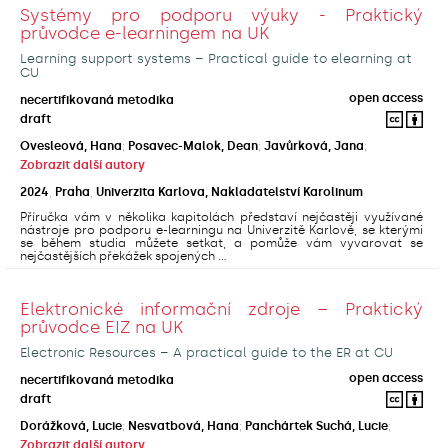
Systémy pro podporu výuky - Praktický
průvodce e-learningem na UK
Learning support systems – Practical guide to elearning at
CU
open access
necertifikovaná metodika
draft
Ovesleová, Hana
;
Posavec-Malok, Dean
;
Javůrková, Jana
;
Zobrazit další autory
2024
,
Praha
,
Univerzita Karlova, Nakladatelství Karolinum
Příručka vám v několika kapitolách představí nejčastěji využívané
nástroje pro podporu e-learningu na Univerzitě Karlově, se kterými
se během studia můžete setkat, a pomůže vám vyvarovat se
nejčastějších překážek spojených ...
Elektronické informační zdroje – Praktický
průvodce EIZ na UK
Electronic Resources – A practical guide to the ER at CU
open access
necertifikovaná metodika
draft
Dorážková, Lucie
;
Nesvatbová, Hana
;
Panchártek Suchá, Lucie
;
Zobrazit další autory