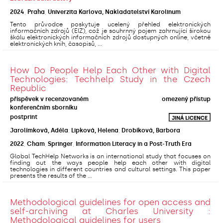
2024
,
Praha
,
Univerzita Karlova, Nakladatelství Karolinum
Tento průvodce poskytuje ucelený přehled elektronických
informačních zdrojů (EIZ), což je souhrnný pojem zahrnující širokou
škálu elektronických informačních zdrojů dostupných online, včetně
elektronických knih, časopisů, ...
How Do People Help Each Other with Digital
Technologies: Techhelp Study in the Czech
Republic
příspěvek v recenzovaném
omezený přístup
konferenčním sborníku
postprint
Jarolímková, Adéla
;
Lipková, Helena
;
Drobíková, Barbora
2022
,
Cham
,
Springer
,
Information Literacy in a Post-Truth Era
Global TechHelp Networks is an international study that focuses on
finding out the ways people help each other with digital
technologies in different countries and cultural settings. This paper
presents the results of the ...
Methodological guidelines for open access and
self-archiving at Charles University :
Methodological guidelines for users