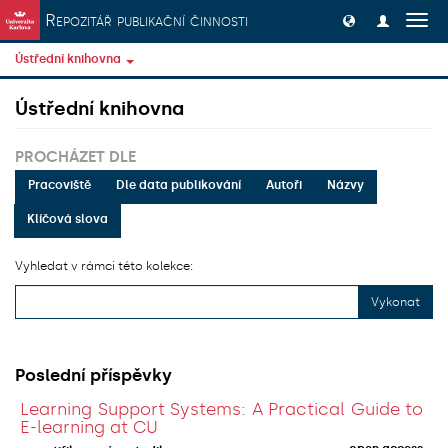
Přeskočit na obsah
Repozitář publikační činnosti
Přep
navig
Ústřední knihovna
Ústřední knihovna
PROCHÁZET DLE
Pracoviště
Dle data publikování
Autoři
Názvy
Klíčová slova
Vyhledat v rámci této kolekce:
Vykonat
Poslední příspěvky
Learning Support Systems: A Practical Guide to
E-learning at CU