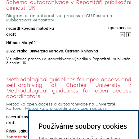
Schéma autoarchivace v Repozitáři publikační
činnosti UK
Diagram of an autoarchival process in CU Research
Publications Repository
open access
necertifikovaná metodika
draft
Hiřman, Matyáš
2022
,
Praha
,
Univerzita Karlova, Ústřední knihovna
Vizualizace procesu autoarchivace výsledku v Repozitáři publikační
činnosti UK.
Methodological guidelines for open access and
self-archiving at Charles University :
Methodological guidelines for open access
coordinators
Metodika open access a autoarchivace na Univerzitě
Karlově : Metodika pro koordinátory open access
open access
necertifikovaná metodika
Používáme soubory cookies
draft
Řihák, Jakub
;
Horecká, Anna
;
Kouklík, Ondřej
;
Tyto webové stránky používají soubory
Zobrazit další autory