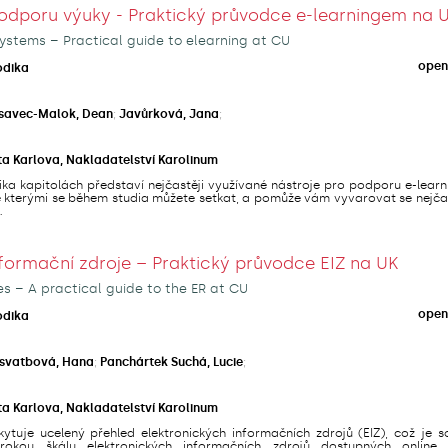
odporu výuky - Praktický průvodce e-learningem na 
ystems – Practical guide to elearning at CU
open
odika
savec-Malok, Dean
;
Javůrková, Jana
;
ta Karlova, Nakladatelství Karolinum
ika kapitolách představí nejčastěji využívané nástroje pro podporu e-lear
se kterými se během studia můžete setkat, a pomůže vám vyvarovat se nejča
.
nformační zdroje – Praktický průvodce EIZ na UK
es – A practical guide to the ER at CU
open
odika
svatbová, Hana
;
Panchártek Suchá, Lucie
;
ta Karlova, Nakladatelství Karolinum
ytuje ucelený přehled elektronických informačních zdrojů (EIZ), což je s
irokou škálu elektronických informačních zdrojů dostupných online,