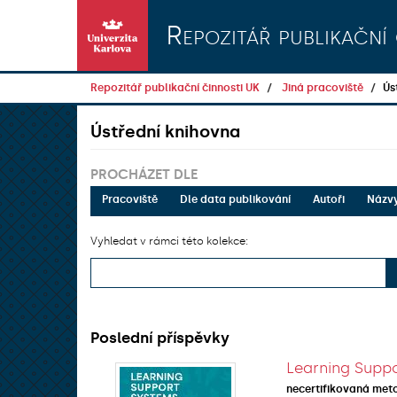
Přeskočit na obsah
Repozitář publikační 
Repozitář publikační činnosti UK
Jiná pracoviště
Ús
Ústřední knihovna
PROCHÁZET DLE
Pracoviště
Dle data publikování
Autoři
Názv
Vyhledat v rámci této kolekce:
Poslední příspěvky
Learning Suppo
necertifikovaná met