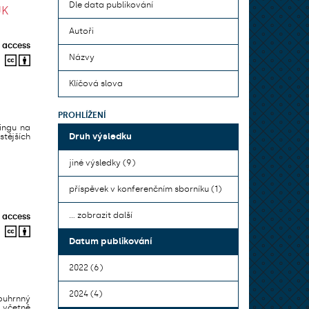
Dle data publikování
UK
Autoři
 access
Názvy
Klíčová slova
PROHLÍŽENÍ
ningu na
Druh výsledku
stějších
jiné výsledky (9)
příspěvek v konferenčním sborníku (1)
... zobrazit další
 access
Datum publikování
2022 (6)
2024 (4)
ouhrnný
 včetně