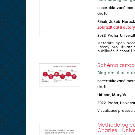
necertifikovaná met
draft
Řihák, Jakub
;
Horeck
Zobrazit další autory
2022
,
Praha
,
Univerzi
Metodika open acces
určený pro uživatel
publikační činnosti UK 
Schéma autoarc
Diagram of an auto
necertifikovaná met
draft
Hiřman, Matyáš
2022
,
Praha
,
Univerzi
Vizualizace procesu a
Methodologic
Charles Univ