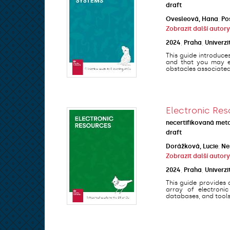
draft
Ovesleová, Hana
;
Po
Zobrazit další autory
2024
,
Praha
,
Univerzi
This guide introduce
and that you may en
obstacles associated 
Electronic Res
necertifikovaná met
draft
Dorážková, Lucie
;
Ne
Zobrazit další autory
2024
,
Praha
,
Univerzi
This guide provides 
array of electronic
databases, and tools 