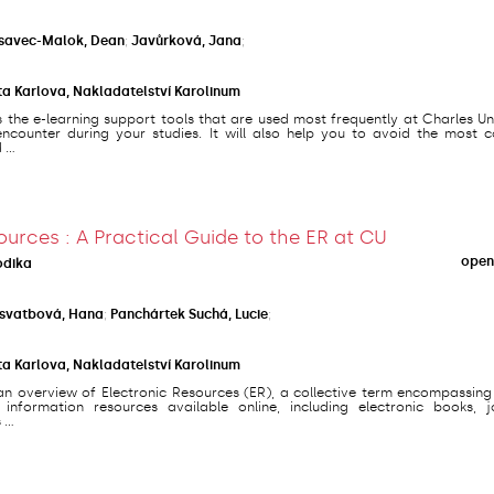
savec-Malok, Dean
;
Javůrková, Jana
;
ta Karlova, Nakladatelství Karolinum
s the e-learning support tools that are used most frequently at Charles Un
counter during your studies. It will also help you to avoid the most
...
ources : A Practical Guide to the ER at CU
open
odika
svatbová, Hana
;
Panchártek Suchá, Lucie
;
ta Karlova, Nakladatelství Karolinum
an overview of Electronic Resources (ER), a collective term encompassing
 information resources available online, including electronic books, jo
...