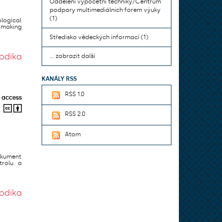
Oddělení výpočetní techniky/Centrum
podpory multimediálních forem výuky
(1)
logical
 making
Středisko vědeckých informací (1)
odika
... zobrazit další
KANÁLY RSS
RSS 1.0
 access
RSS 2.0
Atom
okument
trolu a
odika