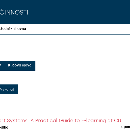
činnosti
třední knihovna
y
Klíčová slova
Vykonat
rt Systems: A Practical Guide to E-learning at CU
open
odika