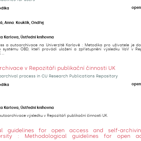
open
odika
á, Anna
;
Kouklík, Ondřej
;
ta Karlova, Ústřední knihovna
s a autoarchivace na Univerzitě Karlově : Metodika pro uživatele je d
e systému OBD, kteří provádí uložení a zpřístupnění výsledku VaV v Rep
...
hivace v Repozitáři publikační činnosti UK
archival process in CU Research Publications Repository
open
odika
ta Karlova, Ústřední knihovna
utoarchivace výsledku v Repozitáři publikační činnosti UK.
al guidelines for open access and self-archivi
ersity : Methodological guidelines for open a