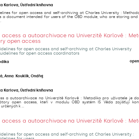
ta Karlova, Ústřední knihovna
lines for open access and self-archiving at Charles University : Methodo
 is a document intended for users of the OBD module, who are storing and
.
access a autoarchivace na Univerzitě Karlově : Met
ory open access
delines for open access and self-archiving at Charles University
uidelines for open access coordinators
open
odika
á, Anna
;
Kouklík, Ondřej
;
ta Karlova, Ústřední knihovna
s a autoarchivace na Univerzitě Karlově : Metodika pro uživatele je d
átory open access, kteří v modulu OBD systém IS Věda zajišťují kon
určených k ...
access a autoarchivace na Univerzitě Karlově : Met
delines for open access and self-archiving at Charles University :
delines for users