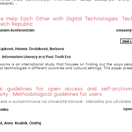
sopisů, ...
 Help Each Other with Digital Technologies: Tec
zech Republic
vaném konferenčním
omezený 
Lipková, Helena
;
Drobíková, Barbora
r
,
Information Literacy in a Post-Truth Era
orks is an international study that focuses on finding out the ways peop
al technologies in different countries and cultural settings. This paper pres
al guidelines for open access and self-archivi
sity : Methodological guidelines for users
ss a autoarchivace na Univerzitě Karlově : Metodika pro uživatele
open
odika
á, Anna
;
Kouklík, Ondřej
;