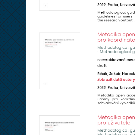
2022
,
Praha
,
Univerzi
Methodological guide
guidelines for users
the research output ..
Metodika open 
pro koordinát
Methodological gui
: Methodological g
necertifikovaná met
draft
Řihák, Jakub
;
Horeck
Zobrazit další autory
2022
,
Praha
,
Univerzi
Metodika open acces
určený pro koordin
schvalování výsledků 
Metodika open 
pro uživatele
Methodological gui
Methodological gui