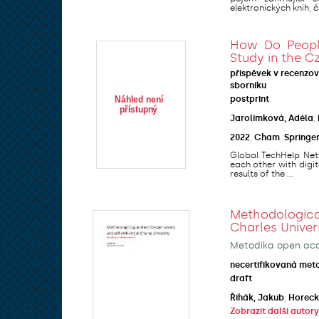
elektronických knih, ča
How Do People
Study in the C
příspěvek v recenzo
sborníku
postprint
Jarolímková, Adéla
;
2022
,
Cham
,
Springe
Global TechHelp Netw
each other with digit
results of the ...
Methodologic
Charles Univer
Metodika open acce
necertifikovaná met
draft
Řihák, Jakub
;
Horeck
Zobrazit další autory