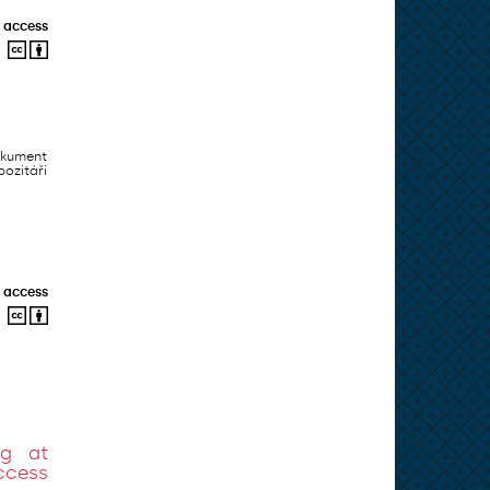
 access
okument
ozitáři
 access
ng at
ccess