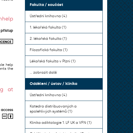
Fakulta / součást
Ústřední knihovna (4)
hhelp
1. lékařská fakulta (1)
přístup
2. lékařská fakulta (1)
Filozofická fakulta (1)
Lékařská fakulta v Plzni (1)
le help
ents the
... zobrazit další
Oddělení / ústav / klinika
ng at
Ústřední knihovna (4)
Katedra distribuovaných a
 access
spolehlivých systémů (1)
Klinika adiktologie 1. LF UK a VFN (1)