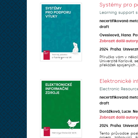
Systémy pro p
Learning support s
necertifikovaná met
draft
Ovesleová, Hana
;
Po
Zobrazit další autory
2024
,
Praha
,
Univerzi
Příručka vám v někol
Univerzitě Karlově, 
překážek spojených ..
Elektronické i
Electronic Resourc
necertifikovaná met
draft
Dorážková, Lucie
;
Ne
Zobrazit další autory
2024
,
Praha
,
Univerzi
Tento průvodce posk
pojem zahrnující š