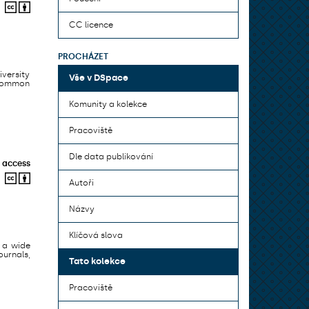
CC licence
PROCHÁZET
iversity
Vše v DSpace
 common
Komunity a kolekce
Pracoviště
Dle data publikování
 access
Autoři
Názvy
Klíčová slova
 a wide
urnals,
Tato kolekce
Pracoviště